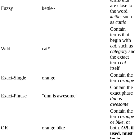
are close to
Fuzzy
kettle
~
the word
kettle
, such
as
cattle
Contain
terms that
begin with
cat
, such as
Wild
cat*
category
and
the extact
term
cat
itself
Contain the
Exact-Single
orange
term
orange
Contain the
exact phase
Exact-Phrase
"dnn is awesome"
dnn is
awesome
Contain the
term
orange
or
bike
, or
OR
orange bike
both.
OR
, if
used, must
be in