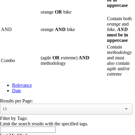
uppercase
orange
OR
bike
Contain both
orange
and
AND
orange
AND
bike
bike
.
AND
must be in
uppercase
Contain
methodology
(agile
OR
extreme)
AND
and must
Combo
methodology
also contain
agile
and/or
extreme
Relevance
Date
Results per Page:
15
Filter by Tags:
Limit the search results with the specified tags.