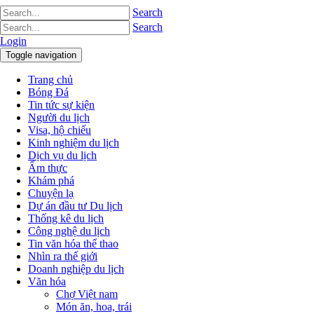
Search
Search
Login
Toggle navigation
Trang chủ
Bóng Đá
Tin tức sự kiện
Người du lịch
Visa, hộ chiếu
Kinh nghiệm du lịch
Dịch vụ du lịch
Ẩm thực
Khám phá
Chuyện lạ
Dự án đầu tư Du lịch
Thống kê du lịch
Công nghệ du lịch
Tin văn hóa thể thao
Nhìn ra thế giới
Doanh nghiệp du lịch
Văn hóa
Chợ Việt nam
Món ăn, hoa, trái