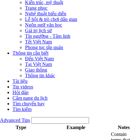
Kiến trúc, mỹ thuật
Trang phục
Nghệ thuật biểu diễn
Lễ hội & trò chơi dân gian
Ngôn ngữ văn học
Giá trị lịch sử
Tín ngưỡng - Tâm linh
Tết Việt Nam
Phong tục tập quán
Thông tin cần biết
Đến Việt Nam
Tại Việt Nam
Giao thông
Thông tin khác
Tài liệu
Tin videos
Hỏi đáp
Cẩm nang du lịch
Tìm chuyến bay
Tìm kiếm
Advanced Tips
Type
Example
Notes
Contain
terms that