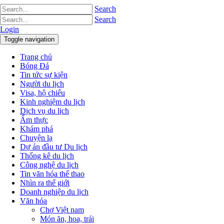
Search
Search
Login
Toggle navigation
Trang chủ
Bóng Đá
Tin tức sự kiện
Người du lịch
Visa, hộ chiếu
Kinh nghiệm du lịch
Dịch vụ du lịch
Ẩm thực
Khám phá
Chuyện lạ
Dự án đầu tư Du lịch
Thống kê du lịch
Công nghệ du lịch
Tin văn hóa thể thao
Nhìn ra thế giới
Doanh nghiệp du lịch
Văn hóa
Chợ Việt nam
Món ăn, hoa, trái