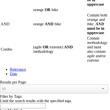
uppercase
orange
OR
bike
Contain both
orange
and
AND
orange
AND
bike
bike
.
AND
must be in
uppercase
Contain
methodology
(agile
OR
extreme)
AND
and must
Combo
methodology
also contain
agile
and/or
extreme
Relevance
Date
Results per Page:
15
Filter by Tags:
Limit the search results with the specified tags.