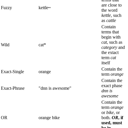
are close to
Fuzzy
kettle
~
the word
kettle
, such
as
cattle
Contain
terms that
begin with
cat
, such as
Wild
cat*
category
and
the extact
term
cat
itself
Contain the
Exact-Single
orange
term
orange
Contain the
exact phase
Exact-Phrase
"dnn is awesome"
dnn is
awesome
Contain the
term
orange
or
bike
, or
OR
orange bike
both.
OR
, if
used, must
be in