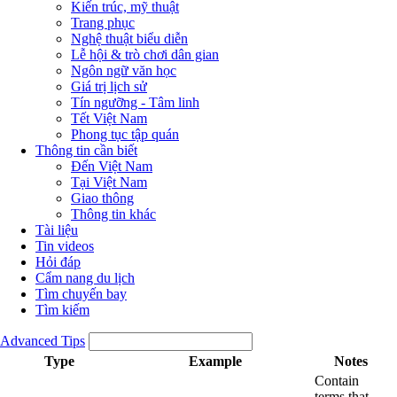
Kiến trúc, mỹ thuật
Trang phục
Nghệ thuật biểu diễn
Lễ hội & trò chơi dân gian
Ngôn ngữ văn học
Giá trị lịch sử
Tín ngưỡng - Tâm linh
Tết Việt Nam
Phong tục tập quán
Thông tin cần biết
Đến Việt Nam
Tại Việt Nam
Giao thông
Thông tin khác
Tài liệu
Tin videos
Hỏi đáp
Cẩm nang du lịch
Tìm chuyến bay
Tìm kiếm
Advanced Tips
Type
Example
Notes
Contain
terms that