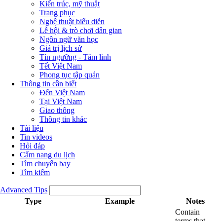
Kiến trúc, mỹ thuật
Trang phục
Nghệ thuật biểu diễn
Lễ hội & trò chơi dân gian
Ngôn ngữ văn học
Giá trị lịch sử
Tín ngưỡng - Tâm linh
Tết Việt Nam
Phong tục tập quán
Thông tin cần biết
Đến Việt Nam
Tại Việt Nam
Giao thông
Thông tin khác
Tài liệu
Tin videos
Hỏi đáp
Cẩm nang du lịch
Tìm chuyến bay
Tìm kiếm
Advanced Tips
Type
Example
Notes
Contain
terms that