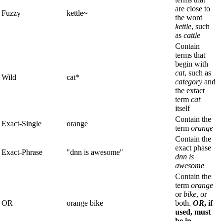
are close to
Fuzzy
kettle
~
the word
kettle
, such
as
cattle
Contain
terms that
begin with
cat
, such as
Wild
cat*
category
and
the extact
term
cat
itself
Contain the
Exact-Single
orange
term
orange
Contain the
exact phase
Exact-Phrase
"dnn is awesome"
dnn is
awesome
Contain the
term
orange
or
bike
, or
OR
orange bike
both.
OR
, if
used, must
be in