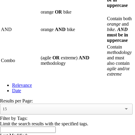
uppercase
orange
OR
bike
Contain both
orange
and
AND
orange
AND
bike
bike
.
AND
must be in
uppercase
Contain
methodology
(agile
OR
extreme)
AND
and must
Combo
methodology
also contain
agile
and/or
extreme
Relevance
Date
Results per Page:
15
Filter by Tags:
Limit the search results with the specified tags.