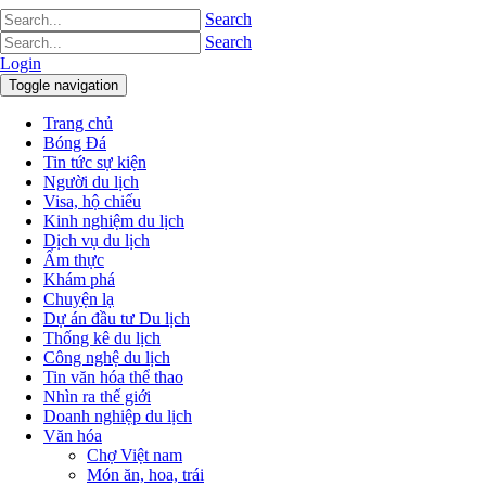
Search
Search
Login
Toggle navigation
Trang chủ
Bóng Đá
Tin tức sự kiện
Người du lịch
Visa, hộ chiếu
Kinh nghiệm du lịch
Dịch vụ du lịch
Ẩm thực
Khám phá
Chuyện lạ
Dự án đầu tư Du lịch
Thống kê du lịch
Công nghệ du lịch
Tin văn hóa thể thao
Nhìn ra thế giới
Doanh nghiệp du lịch
Văn hóa
Chợ Việt nam
Món ăn, hoa, trái