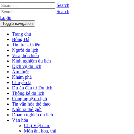
Search
Search
Login
Toggle navigation
Trang chủ
Bóng Đá
Tin tức sự kiện
Người du lịch
Visa, hộ chiếu
Kinh nghiệm du lịch
Dịch vụ du lịch
Ẩm thực
Khám phá
Chuyện lạ
Dự án đầu tư Du lịch
Thống kê du lịch
Công nghệ du lịch
Tin văn hóa thể thao
Nhìn ra thế giới
Doanh nghiệp du lịch
Văn hóa
Chợ Việt nam
Món ăn, hoa, trái