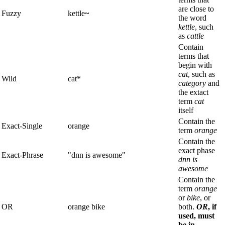
are close to
Fuzzy
kettle
~
the word
kettle
, such
as
cattle
Contain
terms that
begin with
cat
, such as
Wild
cat*
category
and
the extact
term
cat
itself
Contain the
Exact-Single
orange
term
orange
Contain the
exact phase
Exact-Phrase
"dnn is awesome"
dnn is
awesome
Contain the
term
orange
or
bike
, or
OR
orange bike
both.
OR
, if
used, must
be in