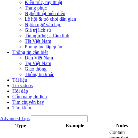
Kiến trúc, mỹ thuật
Trang phục
Nghệ thuật biểu diễn
Lễ hội & trò chơi dân gian
Ngôn ngữ văn học
Giá trị lịch sử
Tín ngưỡng - Tâm linh
Tết Việt Nam
Phong tục tập quán
Thông tin cần biết
Đến Việt Nam
Tại Việt Nam
Giao thông
Thông tin khác
Tài liệu
Tin videos
Hỏi đáp
Cẩm nang du lịch
Tìm chuyến bay
Tìm kiếm
Advanced Tips
Type
Example
Notes
Contain
terms that