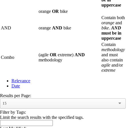
uppercase
orange
OR
bike
Contain both
orange
and
AND
orange
AND
bike
bike
.
AND
must be in
uppercase
Contain
methodology
(agile
OR
extreme)
AND
and must
Combo
methodology
also contain
agile
and/or
extreme
Relevance
Date
Results per Page:
15
Filter by Tags:
Limit the search results with the specified tags.