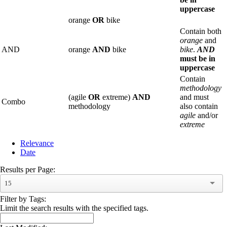
uppercase
orange
OR
bike
Contain both
orange
and
AND
orange
AND
bike
bike
.
AND
must be in
uppercase
Contain
methodology
(agile
OR
extreme)
AND
and must
Combo
methodology
also contain
agile
and/or
extreme
Relevance
Date
Results per Page:
15
Filter by Tags:
Limit the search results with the specified tags.