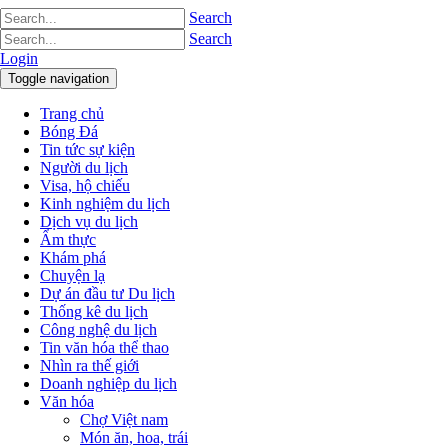
Search
Search
Login
Toggle navigation
Trang chủ
Bóng Đá
Tin tức sự kiện
Người du lịch
Visa, hộ chiếu
Kinh nghiệm du lịch
Dịch vụ du lịch
Ẩm thực
Khám phá
Chuyện lạ
Dự án đầu tư Du lịch
Thống kê du lịch
Công nghệ du lịch
Tin văn hóa thể thao
Nhìn ra thế giới
Doanh nghiệp du lịch
Văn hóa
Chợ Việt nam
Món ăn, hoa, trái