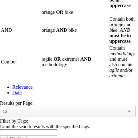
uppercase
orange
OR
bike
Contain both
orange
and
AND
orange
AND
bike
bike
.
AND
must be in
uppercase
Contain
methodology
(agile
OR
extreme)
AND
and must
Combo
methodology
also contain
agile
and/or
extreme
Relevance
Date
Results per Page:
15
Filter by Tags:
Limit the search results with the specified tags.