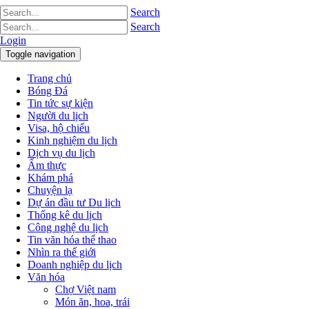
Search
Search
Login
Toggle navigation
Trang chủ
Bóng Đá
Tin tức sự kiện
Người du lịch
Visa, hộ chiếu
Kinh nghiệm du lịch
Dịch vụ du lịch
Ẩm thực
Khám phá
Chuyện lạ
Dự án đầu tư Du lịch
Thống kê du lịch
Công nghệ du lịch
Tin văn hóa thể thao
Nhìn ra thế giới
Doanh nghiệp du lịch
Văn hóa
Chợ Việt nam
Món ăn, hoa, trái