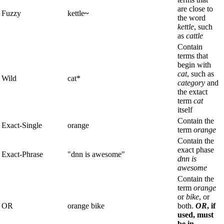
are close to
Fuzzy
kettle
~
the word
kettle
, such
as
cattle
Contain
terms that
begin with
cat
, such as
Wild
cat*
category
and
the extact
term
cat
itself
Contain the
Exact-Single
orange
term
orange
Contain the
exact phase
Exact-Phrase
"dnn is awesome"
dnn is
awesome
Contain the
term
orange
or
bike
, or
OR
orange bike
both.
OR
, if
used, must
be in