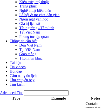
Kiến trúc, mỹ thuật
Trang phục
Nghệ thuật biểu diễn
Lễ hội & trò chơi dân gian
Ngôn ngữ văn học
Giá trị lịch sử
Tín ngưỡng - Tâm linh
Tết Việt Nam
Phong tục tập quán
Thông tin cần biết
Đến Việt Nam
Tại Việt Nam
Giao thông
Thông tin khác
Tài liệu
Tin videos
Hỏi đáp
Cẩm nang du lịch
Tìm chuyến bay
Tìm kiếm
Advanced Tips
Type
Example
Notes
Contain
terms that