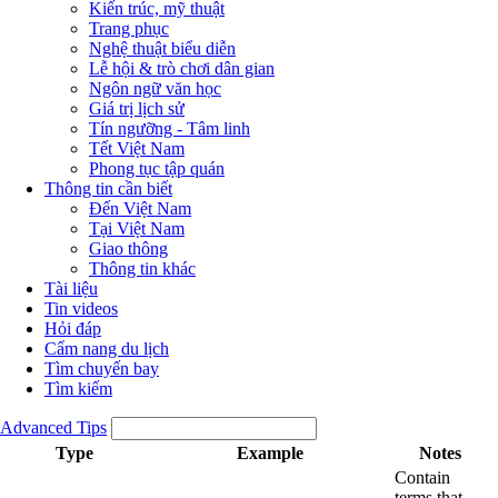
Kiến trúc, mỹ thuật
Trang phục
Nghệ thuật biểu diễn
Lễ hội & trò chơi dân gian
Ngôn ngữ văn học
Giá trị lịch sử
Tín ngưỡng - Tâm linh
Tết Việt Nam
Phong tục tập quán
Thông tin cần biết
Đến Việt Nam
Tại Việt Nam
Giao thông
Thông tin khác
Tài liệu
Tin videos
Hỏi đáp
Cẩm nang du lịch
Tìm chuyến bay
Tìm kiếm
Advanced Tips
Type
Example
Notes
Contain
terms that