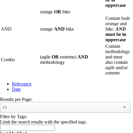
uppercase
orange
OR
bike
Contain both
orange
and
AND
orange
AND
bike
bike
.
AND
must be in
uppercase
Contain
methodology
(agile
OR
extreme)
AND
and must
Combo
methodology
also contain
agile
and/or
extreme
Relevance
Date
Results per Page:
15
Filter by Tags:
Limit the search results with the specified tags.