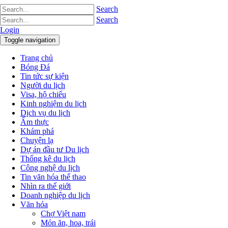
Search
Search
Login
Toggle navigation
Trang chủ
Bóng Đá
Tin tức sự kiện
Người du lịch
Visa, hộ chiếu
Kinh nghiệm du lịch
Dịch vụ du lịch
Ẩm thực
Khám phá
Chuyện lạ
Dự án đầu tư Du lịch
Thống kê du lịch
Công nghệ du lịch
Tin văn hóa thể thao
Nhìn ra thế giới
Doanh nghiệp du lịch
Văn hóa
Chợ Việt nam
Món ăn, hoa, trái