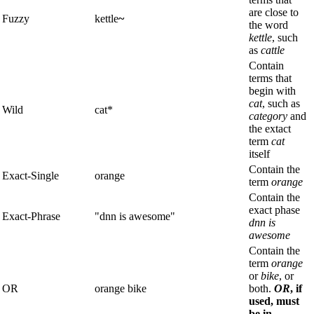
are close to
Fuzzy
kettle
~
the word
kettle
, such
as
cattle
Contain
terms that
begin with
cat
, such as
Wild
cat*
category
and
the extact
term
cat
itself
Contain the
Exact-Single
orange
term
orange
Contain the
exact phase
Exact-Phrase
"dnn is awesome"
dnn is
awesome
Contain the
term
orange
or
bike
, or
OR
orange bike
both.
OR
, if
used, must
be in