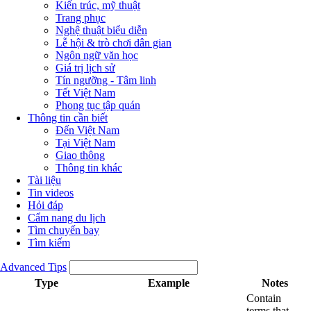
Kiến trúc, mỹ thuật
Trang phục
Nghệ thuật biểu diễn
Lễ hội & trò chơi dân gian
Ngôn ngữ văn học
Giá trị lịch sử
Tín ngưỡng - Tâm linh
Tết Việt Nam
Phong tục tập quán
Thông tin cần biết
Đến Việt Nam
Tại Việt Nam
Giao thông
Thông tin khác
Tài liệu
Tin videos
Hỏi đáp
Cẩm nang du lịch
Tìm chuyến bay
Tìm kiếm
Advanced Tips
Type
Example
Notes
Contain
terms that