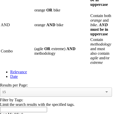
uppercase
orange
OR
bike
Contain both
orange
and
AND
orange
AND
bike
bike
.
AND
must be in
uppercase
Contain
methodology
(agile
OR
extreme)
AND
and must
Combo
methodology
also contain
agile
and/or
extreme
Relevance
Date
Results per Page:
15
Filter by Tags:
Limit the search results with the specified tags.