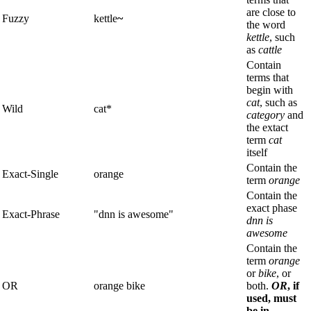
are close to
Fuzzy
kettle
~
the word
kettle
, such
as
cattle
Contain
terms that
begin with
cat
, such as
Wild
cat*
category
and
the extact
term
cat
itself
Contain the
Exact-Single
orange
term
orange
Contain the
exact phase
Exact-Phrase
"dnn is awesome"
dnn is
awesome
Contain the
term
orange
or
bike
, or
OR
orange bike
both.
OR
, if
used, must
be in