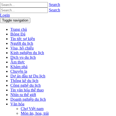
Search
Search
Login
Toggle navigation
Trang chủ
Bóng Đá
Tin tức sự kiện
Người du lịch
Visa, hộ chiếu
Kinh nghiệm du lịch
Dịch vụ du lịch
Ẩm thực
Khám phá
Chuyện lạ
Dự án đầu tư Du lịch
Thống kê du lịch
Công nghệ du lịch
Tin văn hóa thể thao
Nhìn ra thế giới
Doanh nghiệp du lịch
Văn hóa
Chợ Việt nam
Món ăn, hoa, trái