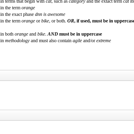
in terms that begin with
cat
, such as
category
and the extact term
cat
its
in the term
orange
in the exact phase
dnn is awesome
in the term
orange
or
bike
, or both.
OR
, if used, must be in uppercas
in both
orange
and
bike
.
AND
must be in uppercase
ain
methodology
and must also contain
agile
and/or
extreme