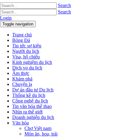
Search
Search
Login
Toggle navigation
Trang chủ
Bóng Đá
Tin tức sự kiện
Người du lịch
Visa, hộ chiếu
Kinh nghiệm du lịch
Dịch vụ du lịch
Ẩm thực
Khám phá
Chuyện lạ
Dự án đầu tư Du lịch
Thống kê du lịch
Công nghệ du lịch
Tin văn hóa thể thao
Nhìn ra thế giới
Doanh nghiệp du lịch
Văn hóa
Chợ Việt nam
Món ăn, hoa, trái