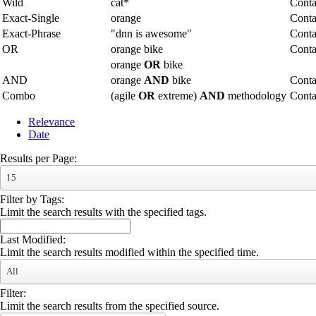
Wild
cat*
Conta
Exact-Single
orange
Conta
Exact-Phrase
"dnn is awesome"
Conta
OR
orange bike
Conta
orange
OR
bike
AND
orange
AND
bike
Conta
Combo
(agile
OR
extreme)
AND
methodology
Cont
Relevance
Date
Results per Page:
15
Filter by Tags:
Limit the search results with the specified tags.
Last Modified:
Limit the search results modified within the specified time.
All
Filter:
Limit the search results from the specified source.