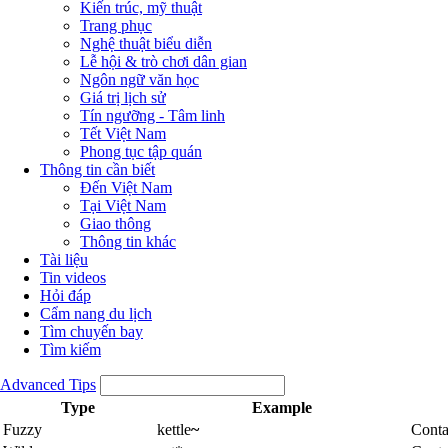
Kiến trúc, mỹ thuật
Trang phục
Nghệ thuật biểu diễn
Lễ hội & trò chơi dân gian
Ngôn ngữ văn học
Giá trị lịch sử
Tín ngưỡng - Tâm linh
Tết Việt Nam
Phong tục tập quán
Thông tin cần biết
Đến Việt Nam
Tại Việt Nam
Giao thông
Thông tin khác
Tài liệu
Tin videos
Hỏi đáp
Cẩm nang du lịch
Tìm chuyến bay
Tìm kiếm
Advanced Tips
Type
Example
Fuzzy
kettle
~
Conta