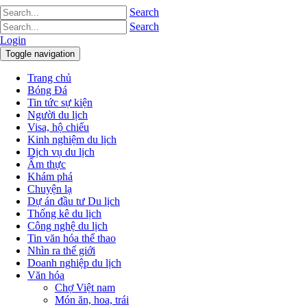
Search
Search
Login
Toggle navigation
Trang chủ
Bóng Đá
Tin tức sự kiện
Người du lịch
Visa, hộ chiếu
Kinh nghiệm du lịch
Dịch vụ du lịch
Ẩm thực
Khám phá
Chuyện lạ
Dự án đầu tư Du lịch
Thống kê du lịch
Công nghệ du lịch
Tin văn hóa thể thao
Nhìn ra thế giới
Doanh nghiệp du lịch
Văn hóa
Chợ Việt nam
Món ăn, hoa, trái