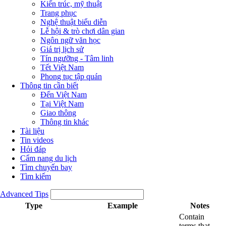
Kiến trúc, mỹ thuật
Trang phục
Nghệ thuật biểu diễn
Lễ hội & trò chơi dân gian
Ngôn ngữ văn học
Giá trị lịch sử
Tín ngưỡng - Tâm linh
Tết Việt Nam
Phong tục tập quán
Thông tin cần biết
Đến Việt Nam
Tại Việt Nam
Giao thông
Thông tin khác
Tài liệu
Tin videos
Hỏi đáp
Cẩm nang du lịch
Tìm chuyến bay
Tìm kiếm
Advanced Tips
Type
Example
Notes
Contain
terms that