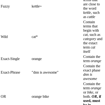
are close to
Fuzzy
kettle
~
the word
kettle
, such
as
cattle
Contain
terms that
begin with
cat
, such as
Wild
cat*
category
and
the extact
term
cat
itself
Contain the
Exact-Single
orange
term
orange
Contain the
exact phase
Exact-Phrase
"dnn is awesome"
dnn is
awesome
Contain the
term
orange
or
bike
, or
OR
orange bike
both.
OR
, if
used, must
be in