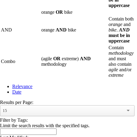
uppercase
orange
OR
bike
Contain both
orange
and
AND
orange
AND
bike
bike
.
AND
must be in
uppercase
Contain
methodology
(agile
OR
extreme)
AND
and must
Combo
methodology
also contain
agile
and/or
extreme
Relevance
Date
Results per Page:
15
Filter by Tags:
Limit the search results with the specified tags.