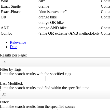
Wild
cat*
Conta
Exact-Single
orange
Conta
Exact-Phrase
"dnn is awesome"
Conta
OR
orange bike
Conta
orange
OR
bike
AND
orange
AND
bike
Conta
Combo
(agile
OR
extreme)
AND
methodology
Cont
Relevance
Date
Results per Page:
15
Filter by Tags:
Limit the search results with the specified tags.
Last Modified:
Limit the search results modified within the specified time.
All
Filter:
Limit the search results from the specified source.