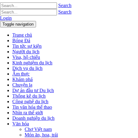
Search
Search
Login
Toggle navigation
Trang chủ
Bóng Đá
Tin tức sự kiện
Người du lịch
Visa, hộ chiếu
Kinh nghiệm du lịch
Dịch vụ du lịch
Ẩm thực
Khám phá
Chuyện lạ
Dự án đầu tư Du lịch
Thống kê du lịch
Công nghệ du lịch
Tin văn hóa thể thao
Nhìn ra thế giới
Doanh nghiệp du lịch
Văn hóa
Chợ Việt nam
Món ăn, hoa, trái