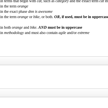
in terms that begin with
cat
, such as
category
and the extact term
cat
its
in the term
orange
in the exact phase
dnn is awesome
in the term
orange
or
bike
, or both.
OR
, if used, must be in uppercas
in both
orange
and
bike
.
AND
must be in uppercase
ain
methodology
and must also contain
agile
and/or
extreme