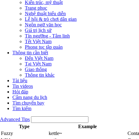
Kiến trúc, mỹ thuật
Trang phục
Nghệ thuật biểu diễn
Lễ hội & trò chơi dân gian
Ngôn ngữ văn học
Giá trị lịch sử
Tín ngưỡng - Tâm linh
Tết Việt Nam
Phong tục tập quán
Thông tin cần biết
Đến Việt Nam
Tại Việt Nam
Giao thông
Thông tin khác
Tài liệu
Tin videos
Hỏi đáp
Cẩm nang du lịch
Tìm chuyến bay
Tìm kiếm
Advanced Tips
Type
Example
Fuzzy
kettle
~
Conta