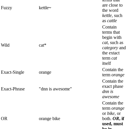
are close to
Fuzzy
kettle
~
the word
kettle
, such
as
cattle
Contain
terms that
begin with
cat
, such as
Wild
cat*
category
and
the extact
term
cat
itself
Contain the
Exact-Single
orange
term
orange
Contain the
exact phase
Exact-Phrase
"dnn is awesome"
dnn is
awesome
Contain the
term
orange
or
bike
, or
OR
orange bike
both.
OR
, if
used, must
be in