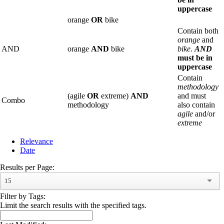
uppercase
orange
OR
bike
Contain both
orange
and
AND
orange
AND
bike
bike
.
AND
must be in
uppercase
Contain
methodology
(agile
OR
extreme)
AND
and must
Combo
methodology
also contain
agile
and/or
extreme
Relevance
Date
Results per Page:
15
Filter by Tags:
Limit the search results with the specified tags.