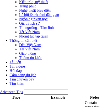
Kiến trúc, mỹ thuật
Trang phục
Nghệ thuật biểu diễn
Lễ hội & trò chơi dân gian
Ngôn ngữ văn học
Giá trị lịch sử
Tín ngưỡng - Tâm linh
Tết Việt Nam
Phong tục tập quán
Thông tin cần biết
Đến Việt Nam
Tại Việt Nam
Giao thông
Thông tin khác
Tài liệu
Tin videos
Hỏi đáp
Cẩm nang du lịch
Tìm chuyến bay
Tìm kiếm
Advanced Tips
Type
Example
Notes
Contain
terms that