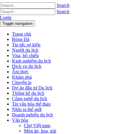
Search
Search
Login
Toggle navigation
Trang chủ
Bóng Đá
Tin tức sự kiện
Người du lịch
Visa, hộ chiếu
Kinh nghiệm du lịch
Dịch vụ du lịch
Ẩm thực
Khám phá
Chuyện lạ
Dự án đầu tư Du lịch
Thống kê du lịch
Công nghệ du lịch
Tin văn hóa thể thao
Nhìn ra thế giới
Doanh nghiệp du lịch
Văn hóa
Chợ Việt nam
Món ăn, hoa, trái