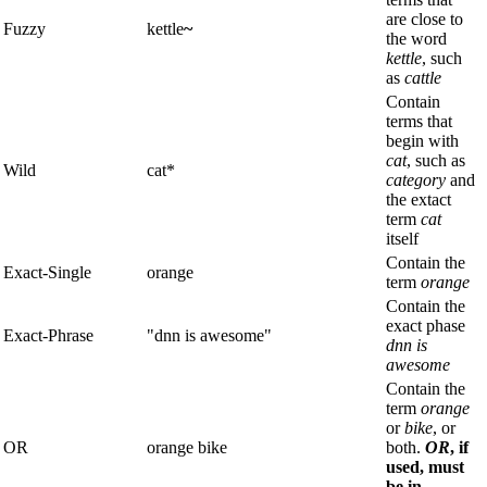
are close to
Fuzzy
kettle
~
the word
kettle
, such
as
cattle
Contain
terms that
begin with
cat
, such as
Wild
cat*
category
and
the extact
term
cat
itself
Contain the
Exact-Single
orange
term
orange
Contain the
exact phase
Exact-Phrase
"dnn is awesome"
dnn is
awesome
Contain the
term
orange
or
bike
, or
OR
orange bike
both.
OR
, if
used, must
be in