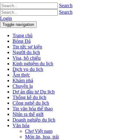
Search
Search
Login
Toggle navigation
Trang chủ
Bóng Đá
Tin tức sự kiện
Người du lịch
Visa, hộ chiếu
Kinh nghiệm du lịch
Dịch vụ du lịch
Ẩm thực
Khám phá
Chuyện lạ
Dự án đầu tư Du lịch
Thống kê du lịch
Công nghệ du lịch
Tin văn hóa thể thao
Nhìn ra thế giới
Doanh nghiệp du lịch
Văn hóa
Chợ Việt nam
Món ăn, hoa, trái