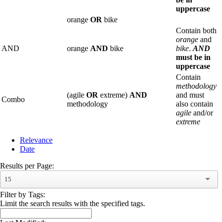
uppercase
orange
OR
bike
Contain both
orange
and
AND
orange
AND
bike
bike
.
AND
must be in
uppercase
Contain
methodology
(agile
OR
extreme)
AND
and must
Combo
methodology
also contain
agile
and/or
extreme
Relevance
Date
Results per Page:
15
Filter by Tags:
Limit the search results with the specified tags.