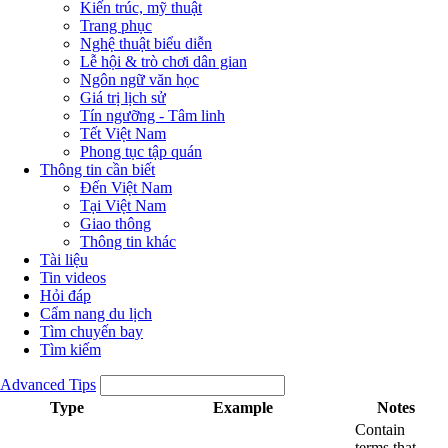
Kiến trúc, mỹ thuật
Trang phục
Nghệ thuật biểu diễn
Lễ hội & trò chơi dân gian
Ngôn ngữ văn học
Giá trị lịch sử
Tín ngưỡng - Tâm linh
Tết Việt Nam
Phong tục tập quán
Thông tin cần biết
Đến Việt Nam
Tại Việt Nam
Giao thông
Thông tin khác
Tài liệu
Tin videos
Hỏi đáp
Cẩm nang du lịch
Tìm chuyến bay
Tìm kiếm
Advanced Tips
Type
Example
Notes
Contain
terms that