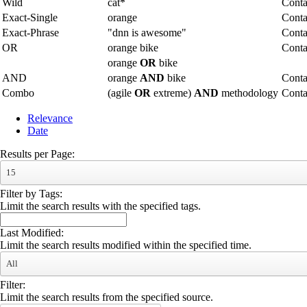
Wild
cat*
Conta
Exact-Single
orange
Conta
Exact-Phrase
"dnn is awesome"
Conta
OR
orange bike
Conta
orange
OR
bike
AND
orange
AND
bike
Conta
Combo
(agile
OR
extreme)
AND
methodology
Cont
Relevance
Date
Results per Page:
15
Filter by Tags:
Limit the search results with the specified tags.
Last Modified:
Limit the search results modified within the specified time.
All
Filter:
Limit the search results from the specified source.