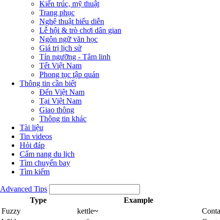
Kiến trúc, mỹ thuật
Trang phục
Nghệ thuật biểu diễn
Lễ hội & trò chơi dân gian
Ngôn ngữ văn học
Giá trị lịch sử
Tín ngưỡng - Tâm linh
Tết Việt Nam
Phong tục tập quán
Thông tin cần biết
Đến Việt Nam
Tại Việt Nam
Giao thông
Thông tin khác
Tài liệu
Tin videos
Hỏi đáp
Cẩm nang du lịch
Tìm chuyến bay
Tìm kiếm
Advanced Tips
Type
Example
Fuzzy
kettle
~
Conta