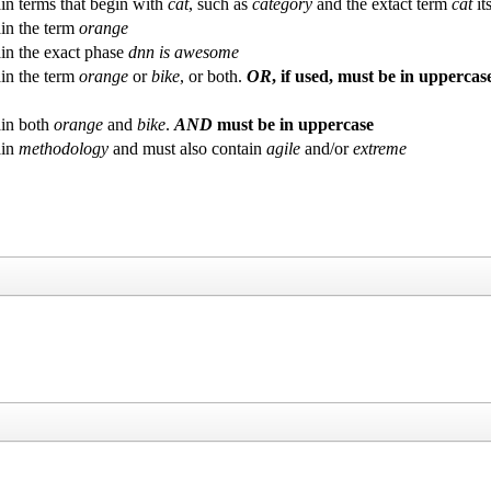
in terms that begin with
cat
, such as
category
and the extact term
cat
its
in the term
orange
in the exact phase
dnn is awesome
in the term
orange
or
bike
, or both.
OR
, if used, must be in uppercas
in both
orange
and
bike
.
AND
must be in uppercase
ain
methodology
and must also contain
agile
and/or
extreme