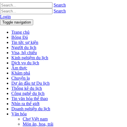
Search
Search
Login
Toggle navigation
Trang chủ
Bóng Đá
Tin tức sự kiện
Người du lịch
Visa, hộ chiếu
Kinh nghiệm du lịch
Dịch vụ du lịch
Ẩm thực
Khám phá
Chuyện lạ
Dự án đầu tư Du lịch
Thống kê du lịch
Công nghệ du lịch
Tin văn hóa thể thao
Nhìn ra thế giới
Doanh nghiệp du lịch
Văn hóa
Chợ Việt nam
Món ăn, hoa, trái