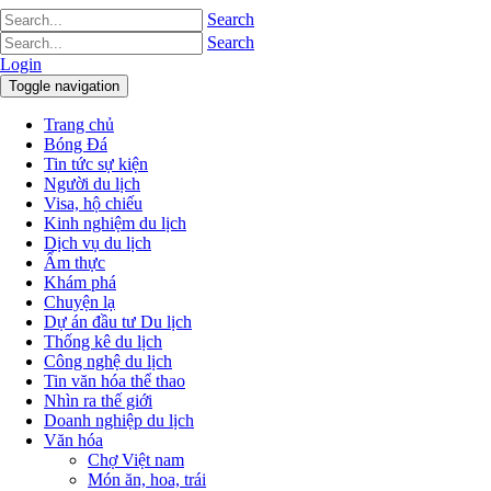
Search
Search
Login
Toggle navigation
Trang chủ
Bóng Đá
Tin tức sự kiện
Người du lịch
Visa, hộ chiếu
Kinh nghiệm du lịch
Dịch vụ du lịch
Ẩm thực
Khám phá
Chuyện lạ
Dự án đầu tư Du lịch
Thống kê du lịch
Công nghệ du lịch
Tin văn hóa thể thao
Nhìn ra thế giới
Doanh nghiệp du lịch
Văn hóa
Chợ Việt nam
Món ăn, hoa, trái