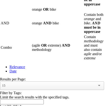
uppercase
orange
OR
bike
Contain both
orange
and
AND
orange
AND
bike
bike
.
AND
must be in
uppercase
Contain
methodology
(agile
OR
extreme)
AND
and must
Combo
methodology
also contain
agile
and/or
extreme
Relevance
Date
Results per Page:
15
Filter by Tags:
Limit the search results with the specified tags.