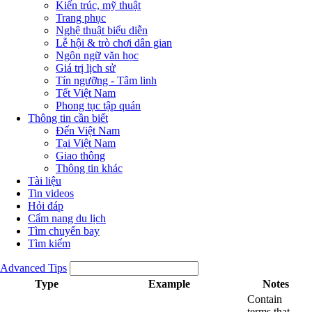
Kiến trúc, mỹ thuật
Trang phục
Nghệ thuật biểu diễn
Lễ hội & trò chơi dân gian
Ngôn ngữ văn học
Giá trị lịch sử
Tín ngưỡng - Tâm linh
Tết Việt Nam
Phong tục tập quán
Thông tin cần biết
Đến Việt Nam
Tại Việt Nam
Giao thông
Thông tin khác
Tài liệu
Tin videos
Hỏi đáp
Cẩm nang du lịch
Tìm chuyến bay
Tìm kiếm
Advanced Tips
Type
Example
Notes
Contain
terms that