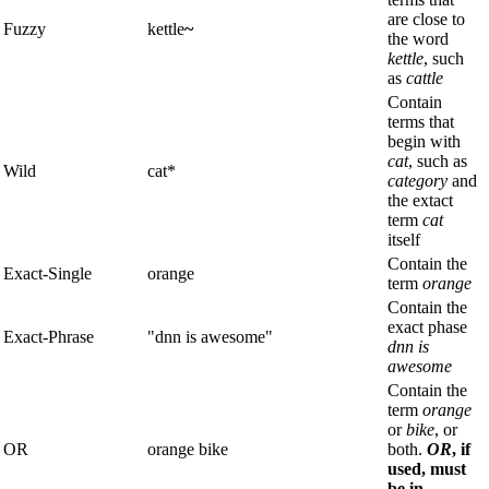
are close to
Fuzzy
kettle
~
the word
kettle
, such
as
cattle
Contain
terms that
begin with
cat
, such as
Wild
cat*
category
and
the extact
term
cat
itself
Contain the
Exact-Single
orange
term
orange
Contain the
exact phase
Exact-Phrase
"dnn is awesome"
dnn is
awesome
Contain the
term
orange
or
bike
, or
OR
orange bike
both.
OR
, if
used, must
be in