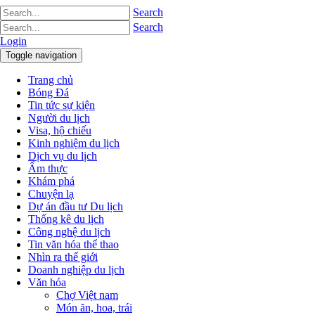
Search
Search
Login
Toggle navigation
Trang chủ
Bóng Đá
Tin tức sự kiện
Người du lịch
Visa, hộ chiếu
Kinh nghiệm du lịch
Dịch vụ du lịch
Ẩm thực
Khám phá
Chuyện lạ
Dự án đầu tư Du lịch
Thống kê du lịch
Công nghệ du lịch
Tin văn hóa thể thao
Nhìn ra thế giới
Doanh nghiệp du lịch
Văn hóa
Chợ Việt nam
Món ăn, hoa, trái