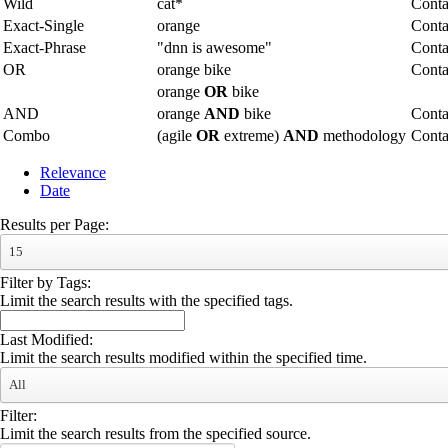
Wild
cat*
Conta
Exact-Single
orange
Conta
Exact-Phrase
"dnn is awesome"
Conta
OR
orange bike
Conta
orange
OR
bike
AND
orange
AND
bike
Conta
Combo
(agile
OR
extreme)
AND
methodology
Cont
Relevance
Date
Results per Page:
15
Filter by Tags:
Limit the search results with the specified tags.
Last Modified:
Limit the search results modified within the specified time.
All
Filter:
Limit the search results from the specified source.