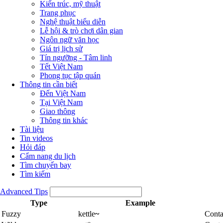
Kiến trúc, mỹ thuật
Trang phục
Nghệ thuật biểu diễn
Lễ hội & trò chơi dân gian
Ngôn ngữ văn học
Giá trị lịch sử
Tín ngưỡng - Tâm linh
Tết Việt Nam
Phong tục tập quán
Thông tin cần biết
Đến Việt Nam
Tại Việt Nam
Giao thông
Thông tin khác
Tài liệu
Tin videos
Hỏi đáp
Cẩm nang du lịch
Tìm chuyến bay
Tìm kiếm
Advanced Tips
Type
Example
Fuzzy
kettle
~
Conta