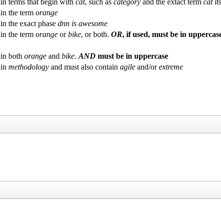
in terms that begin with
cat
, such as
category
and the extact term
cat
its
in the term
orange
in the exact phase
dnn is awesome
in the term
orange
or
bike
, or both.
OR
, if used, must be in uppercas
in both
orange
and
bike
.
AND
must be in uppercase
ain
methodology
and must also contain
agile
and/or
extreme