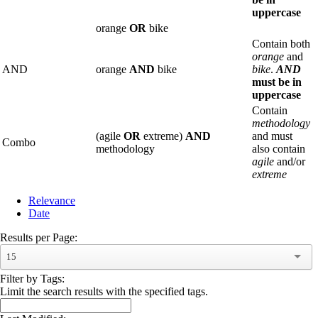
uppercase
orange
OR
bike
Contain both
orange
and
AND
orange
AND
bike
bike
.
AND
must be in
uppercase
Contain
methodology
(agile
OR
extreme)
AND
and must
Combo
methodology
also contain
agile
and/or
extreme
Relevance
Date
Results per Page:
15
Filter by Tags:
Limit the search results with the specified tags.