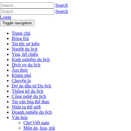
Search
Search
Login
Toggle navigation
Trang chủ
Bóng Đá
Tin tức sự kiện
Người du lịch
Visa, hộ chiếu
Kinh nghiệm du lịch
Dịch vụ du lịch
Ẩm thực
Khám phá
Chuyện lạ
Dự án đầu tư Du lịch
Thống kê du lịch
Công nghệ du lịch
Tin văn hóa thể thao
Nhìn ra thế giới
Doanh nghiệp du lịch
Văn hóa
Chợ Việt nam
Món ăn, hoa, trái