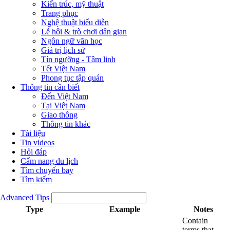
Kiến trúc, mỹ thuật
Trang phục
Nghệ thuật biểu diễn
Lễ hội & trò chơi dân gian
Ngôn ngữ văn học
Giá trị lịch sử
Tín ngưỡng - Tâm linh
Tết Việt Nam
Phong tục tập quán
Thông tin cần biết
Đến Việt Nam
Tại Việt Nam
Giao thông
Thông tin khác
Tài liệu
Tin videos
Hỏi đáp
Cẩm nang du lịch
Tìm chuyến bay
Tìm kiếm
Advanced Tips
Type
Example
Notes
Contain
terms that