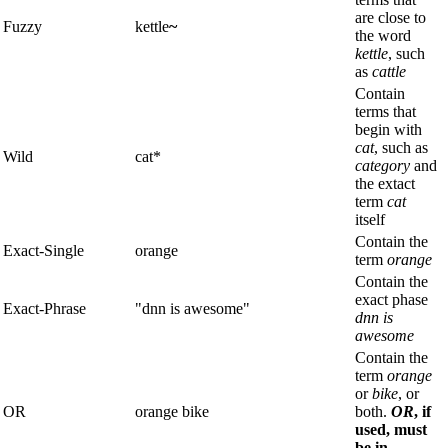
are close to
Fuzzy
kettle
~
the word
kettle
, such
as
cattle
Contain
terms that
begin with
cat
, such as
Wild
cat*
category
and
the extact
term
cat
itself
Contain the
Exact-Single
orange
term
orange
Contain the
exact phase
Exact-Phrase
"dnn is awesome"
dnn is
awesome
Contain the
term
orange
or
bike
, or
OR
orange bike
both.
OR
, if
used, must
be in