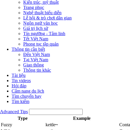
Kiến trúc, mỹ thuật
Trang phục
Nghệ thuật biểu diễn
Lễ hội & trò chơi dân gian
Ngôn ngữ văn học
Giá trị lịch sử
Tín ngưỡng - Tâm linh
Tết Việt Nam
Phong tục tập quán
Thông tin cần biết
Đến Việt Nam
Tại Việt Nam
Giao thông
Thông tin khác
Tài liệu
Tin videos
Hỏi đáp
Cẩm nang du lịch
Tìm chuyến bay
Tìm kiếm
Advanced Tips
Type
Example
Fuzzy
kettle
~
Conta