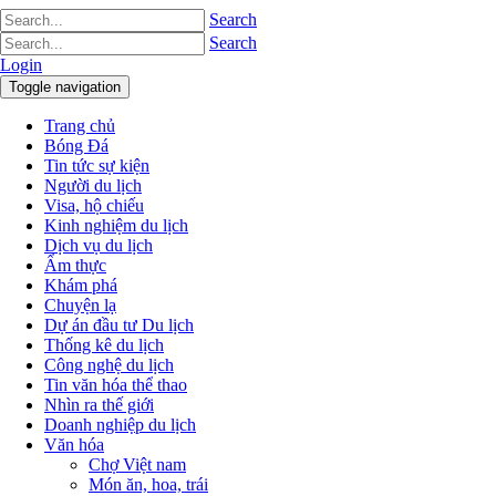
Search
Search
Login
Toggle navigation
Trang chủ
Bóng Đá
Tin tức sự kiện
Người du lịch
Visa, hộ chiếu
Kinh nghiệm du lịch
Dịch vụ du lịch
Ẩm thực
Khám phá
Chuyện lạ
Dự án đầu tư Du lịch
Thống kê du lịch
Công nghệ du lịch
Tin văn hóa thể thao
Nhìn ra thế giới
Doanh nghiệp du lịch
Văn hóa
Chợ Việt nam
Món ăn, hoa, trái