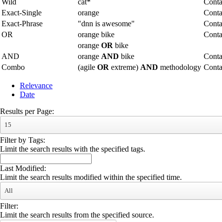
Wild
cat*
Conta
Exact-Single
orange
Conta
Exact-Phrase
"dnn is awesome"
Conta
OR
orange bike
Conta
orange
OR
bike
AND
orange
AND
bike
Conta
Combo
(agile
OR
extreme)
AND
methodology
Cont
Relevance
Date
Results per Page:
15
Filter by Tags:
Limit the search results with the specified tags.
Last Modified:
Limit the search results modified within the specified time.
All
Filter:
Limit the search results from the specified source.