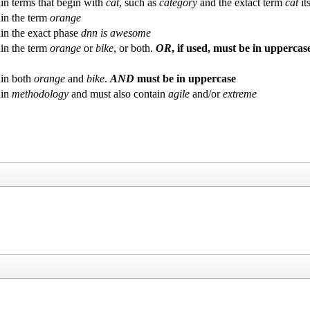
in terms that begin with
cat
, such as
category
and the extact term
cat
its
in the term
orange
in the exact phase
dnn is awesome
in the term
orange
or
bike
, or both.
OR
, if used, must be in uppercas
in both
orange
and
bike
.
AND
must be in uppercase
ain
methodology
and must also contain
agile
and/or
extreme