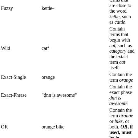
are close to
Fuzzy
kettle
~
the word
kettle
, such
as
cattle
Contain
terms that
begin with
cat
, such as
Wild
cat*
category
and
the extact
term
cat
itself
Contain the
Exact-Single
orange
term
orange
Contain the
exact phase
Exact-Phrase
"dnn is awesome"
dnn is
awesome
Contain the
term
orange
or
bike
, or
OR
orange bike
both.
OR
, if
used, must
be in