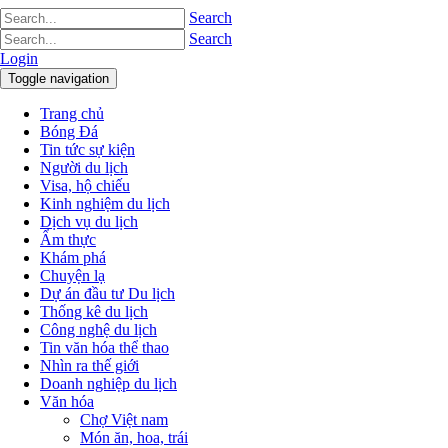
Search
Search
Login
Toggle navigation
Trang chủ
Bóng Đá
Tin tức sự kiện
Người du lịch
Visa, hộ chiếu
Kinh nghiệm du lịch
Dịch vụ du lịch
Ẩm thực
Khám phá
Chuyện lạ
Dự án đầu tư Du lịch
Thống kê du lịch
Công nghệ du lịch
Tin văn hóa thể thao
Nhìn ra thế giới
Doanh nghiệp du lịch
Văn hóa
Chợ Việt nam
Món ăn, hoa, trái