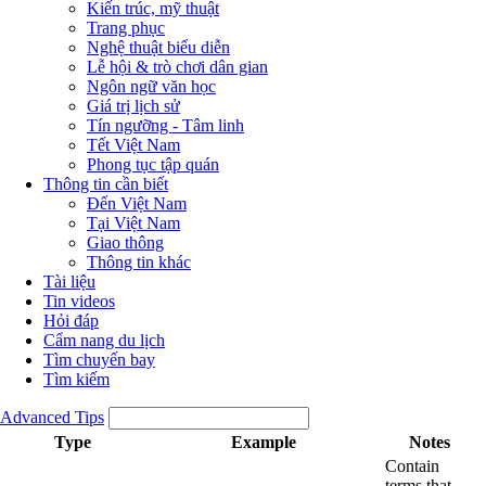
Kiến trúc, mỹ thuật
Trang phục
Nghệ thuật biểu diễn
Lễ hội & trò chơi dân gian
Ngôn ngữ văn học
Giá trị lịch sử
Tín ngưỡng - Tâm linh
Tết Việt Nam
Phong tục tập quán
Thông tin cần biết
Đến Việt Nam
Tại Việt Nam
Giao thông
Thông tin khác
Tài liệu
Tin videos
Hỏi đáp
Cẩm nang du lịch
Tìm chuyến bay
Tìm kiếm
Advanced Tips
Type
Example
Notes
Contain
terms that