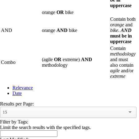
uppercase
orange
OR
bike
Contain both
orange
and
AND
orange
AND
bike
bike
.
AND
must be in
uppercase
Contain
methodology
(agile
OR
extreme)
AND
and must
Combo
methodology
also contain
agile
and/or
extreme
Relevance
Date
Results per Page:
15
Filter by Tags:
Limit the search results with the specified tags.