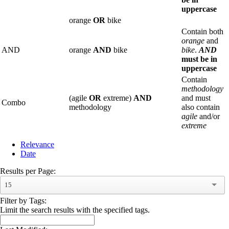
uppercase
orange
OR
bike
Contain both
orange
and
AND
orange
AND
bike
bike
.
AND
must be in
uppercase
Contain
methodology
(agile
OR
extreme)
AND
and must
Combo
methodology
also contain
agile
and/or
extreme
Relevance
Date
Results per Page:
15
Filter by Tags:
Limit the search results with the specified tags.