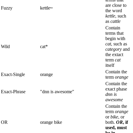
are close to
Fuzzy
kettle
~
the word
kettle
, such
as
cattle
Contain
terms that
begin with
cat
, such as
Wild
cat*
category
and
the extact
term
cat
itself
Contain the
Exact-Single
orange
term
orange
Contain the
exact phase
Exact-Phrase
"dnn is awesome"
dnn is
awesome
Contain the
term
orange
or
bike
, or
OR
orange bike
both.
OR
, if
used, must
be in