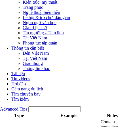
Kiến trúc, mỹ thuật
Trang phục
Nghệ thuật biểu diễn
Lễ hội & trò chơi dân gian
Ngôn ngữ văn học
Giá trị lịch sử
Tín ngưỡng - Tâm linh
Tết Việt Nam
Phong tục tập quán
Thông tin cần biết
Đến Việt Nam
Tại Việt Nam
Giao thông
Thông tin khác
Tài liệu
Tin videos
Hỏi đáp
Cẩm nang du lịch
Tìm chuyến bay
Tìm kiếm
Advanced Tips
Type
Example
Notes
Contain
terms that