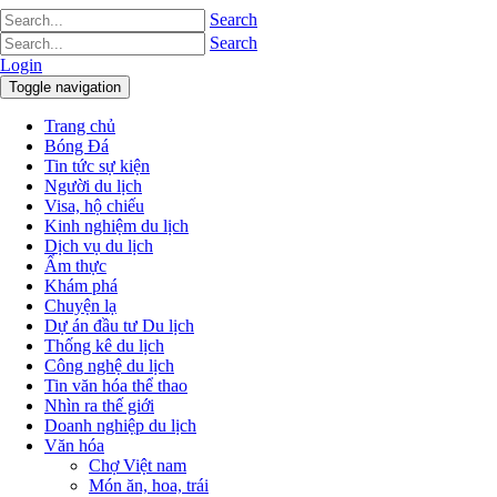
Search
Search
Login
Toggle navigation
Trang chủ
Bóng Đá
Tin tức sự kiện
Người du lịch
Visa, hộ chiếu
Kinh nghiệm du lịch
Dịch vụ du lịch
Ẩm thực
Khám phá
Chuyện lạ
Dự án đầu tư Du lịch
Thống kê du lịch
Công nghệ du lịch
Tin văn hóa thể thao
Nhìn ra thế giới
Doanh nghiệp du lịch
Văn hóa
Chợ Việt nam
Món ăn, hoa, trái