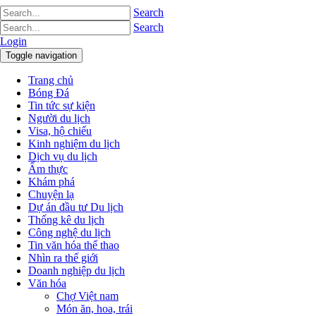
Search
Search
Login
Toggle navigation
Trang chủ
Bóng Đá
Tin tức sự kiện
Người du lịch
Visa, hộ chiếu
Kinh nghiệm du lịch
Dịch vụ du lịch
Ẩm thực
Khám phá
Chuyện lạ
Dự án đầu tư Du lịch
Thống kê du lịch
Công nghệ du lịch
Tin văn hóa thể thao
Nhìn ra thế giới
Doanh nghiệp du lịch
Văn hóa
Chợ Việt nam
Món ăn, hoa, trái