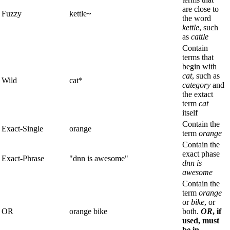
are close to
Fuzzy
kettle
~
the word
kettle
, such
as
cattle
Contain
terms that
begin with
cat
, such as
Wild
cat*
category
and
the extact
term
cat
itself
Contain the
Exact-Single
orange
term
orange
Contain the
exact phase
Exact-Phrase
"dnn is awesome"
dnn is
awesome
Contain the
term
orange
or
bike
, or
OR
orange bike
both.
OR
, if
used, must
be in