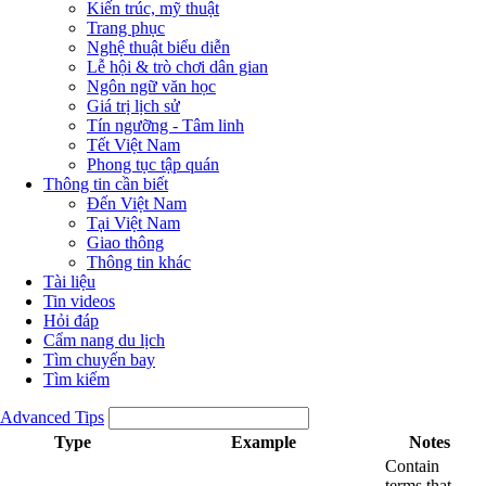
Kiến trúc, mỹ thuật
Trang phục
Nghệ thuật biểu diễn
Lễ hội & trò chơi dân gian
Ngôn ngữ văn học
Giá trị lịch sử
Tín ngưỡng - Tâm linh
Tết Việt Nam
Phong tục tập quán
Thông tin cần biết
Đến Việt Nam
Tại Việt Nam
Giao thông
Thông tin khác
Tài liệu
Tin videos
Hỏi đáp
Cẩm nang du lịch
Tìm chuyến bay
Tìm kiếm
Advanced Tips
Type
Example
Notes
Contain
terms that