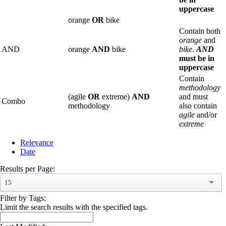
uppercase
orange
OR
bike
Contain both
orange
and
AND
orange
AND
bike
bike
.
AND
must be in
uppercase
Contain
methodology
(agile
OR
extreme)
AND
and must
Combo
methodology
also contain
agile
and/or
extreme
Relevance
Date
Results per Page:
15
Filter by Tags:
Limit the search results with the specified tags.