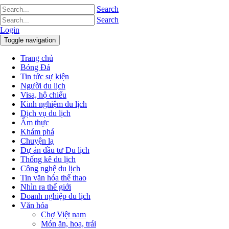
Search
Search
Login
Toggle navigation
Trang chủ
Bóng Đá
Tin tức sự kiện
Người du lịch
Visa, hộ chiếu
Kinh nghiệm du lịch
Dịch vụ du lịch
Ẩm thực
Khám phá
Chuyện lạ
Dự án đầu tư Du lịch
Thống kê du lịch
Công nghệ du lịch
Tin văn hóa thể thao
Nhìn ra thế giới
Doanh nghiệp du lịch
Văn hóa
Chợ Việt nam
Món ăn, hoa, trái