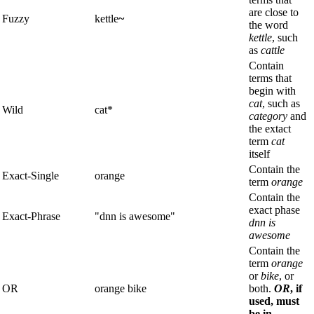
are close to
Fuzzy
kettle
~
the word
kettle
, such
as
cattle
Contain
terms that
begin with
cat
, such as
Wild
cat*
category
and
the extact
term
cat
itself
Contain the
Exact-Single
orange
term
orange
Contain the
exact phase
Exact-Phrase
"dnn is awesome"
dnn is
awesome
Contain the
term
orange
or
bike
, or
OR
orange bike
both.
OR
, if
used, must
be in