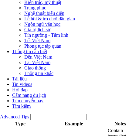
Kiến trúc, mỹ thuật
Trang phục
Nghệ thuật biểu diễn
Lễ hội & trò chơi dân gian
Ngôn ngữ văn học
Giá trị lịch sử
Tín ngưỡng - Tâm linh
Tết Việt Nam
Phong tục tập quán
Thông tin cần biết
Đến Việt Nam
Tại Việt Nam
Giao thông
Thông tin khác
Tài liệu
Tin videos
Hỏi đáp
Cẩm nang du lịch
Tìm chuyến bay
Tìm kiếm
Advanced Tips
Type
Example
Notes
Contain
terms that