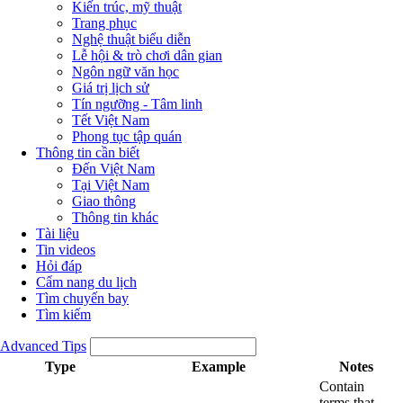
Kiến trúc, mỹ thuật
Trang phục
Nghệ thuật biểu diễn
Lễ hội & trò chơi dân gian
Ngôn ngữ văn học
Giá trị lịch sử
Tín ngưỡng - Tâm linh
Tết Việt Nam
Phong tục tập quán
Thông tin cần biết
Đến Việt Nam
Tại Việt Nam
Giao thông
Thông tin khác
Tài liệu
Tin videos
Hỏi đáp
Cẩm nang du lịch
Tìm chuyến bay
Tìm kiếm
Advanced Tips
Type
Example
Notes
Contain
terms that