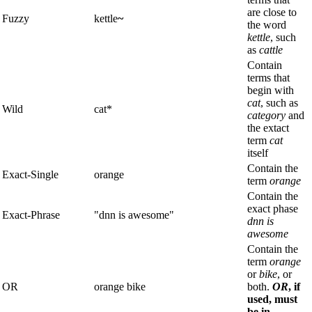
are close to
Fuzzy
kettle
~
the word
kettle
, such
as
cattle
Contain
terms that
begin with
cat
, such as
Wild
cat*
category
and
the extact
term
cat
itself
Contain the
Exact-Single
orange
term
orange
Contain the
exact phase
Exact-Phrase
"dnn is awesome"
dnn is
awesome
Contain the
term
orange
or
bike
, or
OR
orange bike
both.
OR
, if
used, must
be in