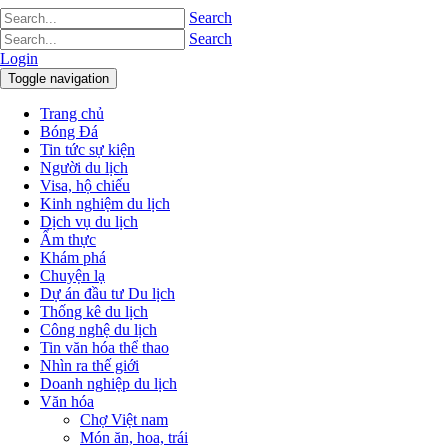
Search
Search
Login
Toggle navigation
Trang chủ
Bóng Đá
Tin tức sự kiện
Người du lịch
Visa, hộ chiếu
Kinh nghiệm du lịch
Dịch vụ du lịch
Ẩm thực
Khám phá
Chuyện lạ
Dự án đầu tư Du lịch
Thống kê du lịch
Công nghệ du lịch
Tin văn hóa thể thao
Nhìn ra thế giới
Doanh nghiệp du lịch
Văn hóa
Chợ Việt nam
Món ăn, hoa, trái