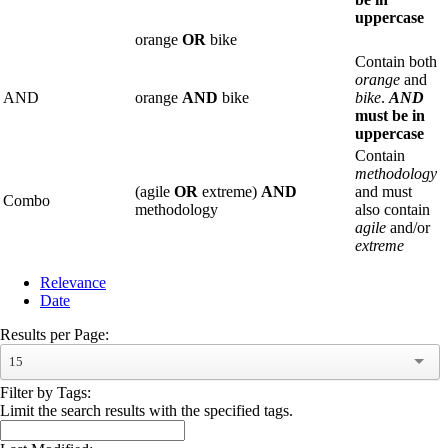
uppercase
orange
OR
bike
Contain both
orange
and
AND
orange
AND
bike
bike
.
AND
must be in
uppercase
Contain
methodology
(agile
OR
extreme)
AND
and must
Combo
methodology
also contain
agile
and/or
extreme
Relevance
Date
Results per Page:
15
Filter by Tags:
Limit the search results with the specified tags.