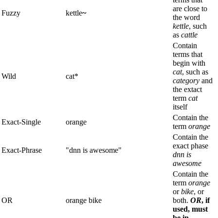
are close to
Fuzzy
kettle
~
the word
kettle
, such
as
cattle
Contain
terms that
begin with
cat
, such as
Wild
cat*
category
and
the extact
term
cat
itself
Contain the
Exact-Single
orange
term
orange
Contain the
exact phase
Exact-Phrase
"dnn is awesome"
dnn is
awesome
Contain the
term
orange
or
bike
, or
OR
orange bike
both.
OR
, if
used, must
be in