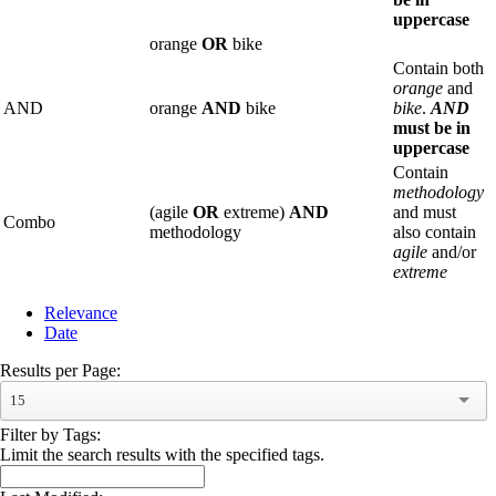
uppercase
orange
OR
bike
Contain both
orange
and
AND
orange
AND
bike
bike
.
AND
must be in
uppercase
Contain
methodology
(agile
OR
extreme)
AND
and must
Combo
methodology
also contain
agile
and/or
extreme
Relevance
Date
Results per Page:
15
Filter by Tags:
Limit the search results with the specified tags.