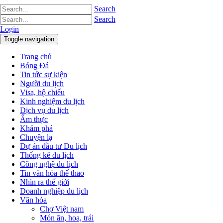
Search
Search
Login
Toggle navigation
Trang chủ
Bóng Đá
Tin tức sự kiện
Người du lịch
Visa, hộ chiếu
Kinh nghiệm du lịch
Dịch vụ du lịch
Ẩm thực
Khám phá
Chuyện lạ
Dự án đầu tư Du lịch
Thống kê du lịch
Công nghệ du lịch
Tin văn hóa thể thao
Nhìn ra thế giới
Doanh nghiệp du lịch
Văn hóa
Chợ Việt nam
Món ăn, hoa, trái