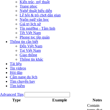
Kiến trúc, mỹ thuật
Trang phục
Nghệ thuật biểu diễn
Lễ hội & trò chơi dân gian
Ngôn ngữ văn học
Giá trị lịch sử
Tín ngưỡng - Tâm linh
Tết Việt Nam
Phong tục tập quán
Thông tin cần biết
Đến Việt Nam
Tại Việt Nam
Giao thông
Thông tin khác
Tài liệu
Tin videos
Hỏi đáp
Cẩm nang du lịch
Tìm chuyến bay
Tìm kiếm
Advanced Tips
Type
Example
Notes
Contain
terms that