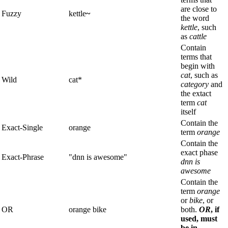
are close to
Fuzzy
kettle
~
the word
kettle
, such
as
cattle
Contain
terms that
begin with
cat
, such as
Wild
cat*
category
and
the extact
term
cat
itself
Contain the
Exact-Single
orange
term
orange
Contain the
exact phase
Exact-Phrase
"dnn is awesome"
dnn is
awesome
Contain the
term
orange
or
bike
, or
OR
orange bike
both.
OR
, if
used, must
be in