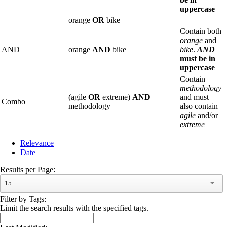
uppercase
orange
OR
bike
Contain both
orange
and
AND
orange
AND
bike
bike
.
AND
must be in
uppercase
Contain
methodology
(agile
OR
extreme)
AND
and must
Combo
methodology
also contain
agile
and/or
extreme
Relevance
Date
Results per Page:
15
Filter by Tags:
Limit the search results with the specified tags.