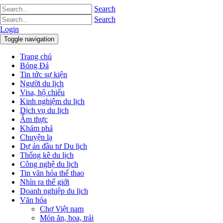
Search
Search
Login
Toggle navigation
Trang chủ
Bóng Đá
Tin tức sự kiện
Người du lịch
Visa, hộ chiếu
Kinh nghiệm du lịch
Dịch vụ du lịch
Ẩm thực
Khám phá
Chuyện lạ
Dự án đầu tư Du lịch
Thống kê du lịch
Công nghệ du lịch
Tin văn hóa thể thao
Nhìn ra thế giới
Doanh nghiệp du lịch
Văn hóa
Chợ Việt nam
Món ăn, hoa, trái