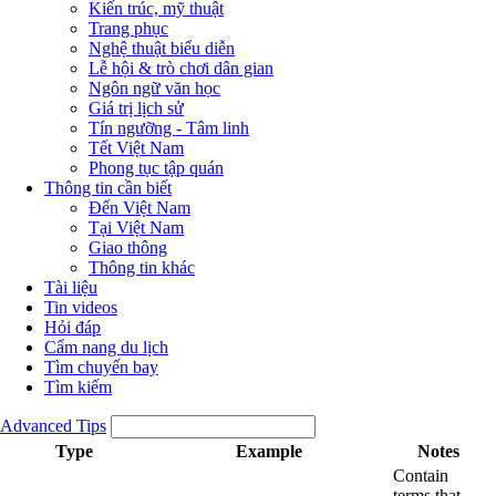
Kiến trúc, mỹ thuật
Trang phục
Nghệ thuật biểu diễn
Lễ hội & trò chơi dân gian
Ngôn ngữ văn học
Giá trị lịch sử
Tín ngưỡng - Tâm linh
Tết Việt Nam
Phong tục tập quán
Thông tin cần biết
Đến Việt Nam
Tại Việt Nam
Giao thông
Thông tin khác
Tài liệu
Tin videos
Hỏi đáp
Cẩm nang du lịch
Tìm chuyến bay
Tìm kiếm
Advanced Tips
Type
Example
Notes
Contain
terms that