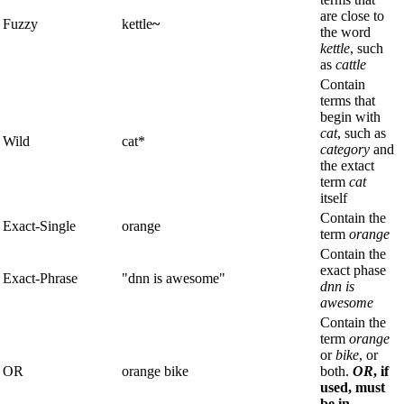
are close to
Fuzzy
kettle
~
the word
kettle
, such
as
cattle
Contain
terms that
begin with
cat
, such as
Wild
cat*
category
and
the extact
term
cat
itself
Contain the
Exact-Single
orange
term
orange
Contain the
exact phase
Exact-Phrase
"dnn is awesome"
dnn is
awesome
Contain the
term
orange
or
bike
, or
OR
orange bike
both.
OR
, if
used, must
be in