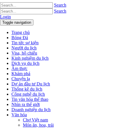
Search
Search
Login
Toggle navigation
Trang chủ
Bóng Đá
Tin tức sự kiện
Người du lịch
Visa, hộ chiếu
Kinh nghiệm du lịch
Dịch vụ du lịch
Ẩm thực
Khám phá
Chuyện lạ
Dự án đầu tư Du lịch
Thống kê du lịch
Công nghệ du lịch
Tin văn hóa thể thao
Nhìn ra thế giới
Doanh nghiệp du lịch
Văn hóa
Chợ Việt nam
Món ăn, hoa, trái