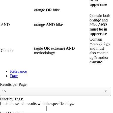
uppercase
orange
OR
bike
Contain both
orange
and
AND
orange
AND
bike
bike
.
AND
must be in
uppercase
Contain
methodology
(agile
OR
extreme)
AND
and must
Combo
methodology
also contain
agile
and/or
extreme
Relevance
Date
Results per Page:
15
Filter by Tags:
Limit the search results with the specified tags.