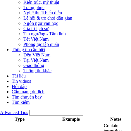
Kiến trúc, mỹ thuật
Trang phục
Nghệ thuật biểu diễn
Lễ hội & trò chơi dân gian
Ngôn ngữ văn học
Giá trị lịch sử
Tín ngưỡng - Tâm linh
Tết Việt Nam
Phong tục tập quán
Thông tin cần biết
Đến Việt Nam
Tại Việt Nam
Giao thông
Thông tin khác
Tài liệu
Tin videos
Hỏi đáp
Cẩm nang du lịch
Tìm chuyến bay
Tìm kiếm
Advanced Tips
Type
Example
Notes
Contain
terms that