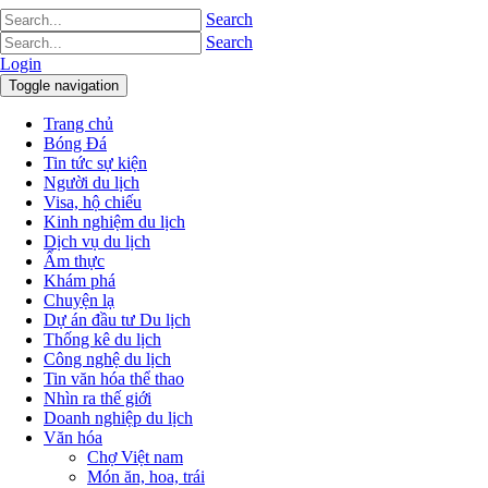
Search
Search
Login
Toggle navigation
Trang chủ
Bóng Đá
Tin tức sự kiện
Người du lịch
Visa, hộ chiếu
Kinh nghiệm du lịch
Dịch vụ du lịch
Ẩm thực
Khám phá
Chuyện lạ
Dự án đầu tư Du lịch
Thống kê du lịch
Công nghệ du lịch
Tin văn hóa thể thao
Nhìn ra thế giới
Doanh nghiệp du lịch
Văn hóa
Chợ Việt nam
Món ăn, hoa, trái