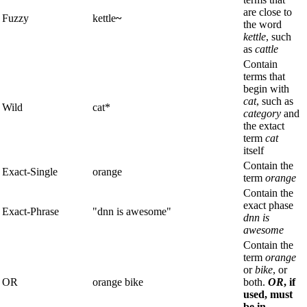
are close to
Fuzzy
kettle
~
the word
kettle
, such
as
cattle
Contain
terms that
begin with
cat
, such as
Wild
cat*
category
and
the extact
term
cat
itself
Contain the
Exact-Single
orange
term
orange
Contain the
exact phase
Exact-Phrase
"dnn is awesome"
dnn is
awesome
Contain the
term
orange
or
bike
, or
OR
orange bike
both.
OR
, if
used, must
be in