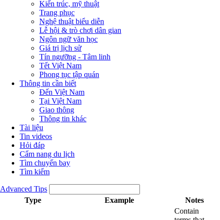
Kiến trúc, mỹ thuật
Trang phục
Nghệ thuật biểu diễn
Lễ hội & trò chơi dân gian
Ngôn ngữ văn học
Giá trị lịch sử
Tín ngưỡng - Tâm linh
Tết Việt Nam
Phong tục tập quán
Thông tin cần biết
Đến Việt Nam
Tại Việt Nam
Giao thông
Thông tin khác
Tài liệu
Tin videos
Hỏi đáp
Cẩm nang du lịch
Tìm chuyến bay
Tìm kiếm
Advanced Tips
Type
Example
Notes
Contain
terms that