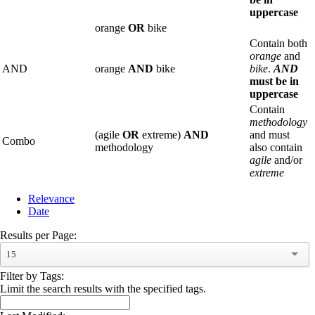
uppercase
orange
OR
bike
Contain both
orange
and
AND
orange
AND
bike
bike
.
AND
must be in
uppercase
Contain
methodology
(agile
OR
extreme)
AND
and must
Combo
methodology
also contain
agile
and/or
extreme
Relevance
Date
Results per Page:
15
Filter by Tags:
Limit the search results with the specified tags.