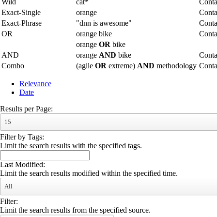
Wild
cat*
Conta
Exact-Single
orange
Conta
Exact-Phrase
"dnn is awesome"
Conta
OR
orange bike
Conta
orange
OR
bike
AND
orange
AND
bike
Conta
Combo
(agile
OR
extreme)
AND
methodology
Cont
Relevance
Date
Results per Page:
15
Filter by Tags:
Limit the search results with the specified tags.
Last Modified:
Limit the search results modified within the specified time.
All
Filter:
Limit the search results from the specified source.