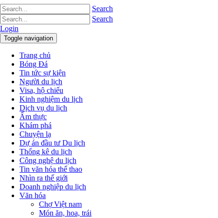
Search
Search
Login
Toggle navigation
Trang chủ
Bóng Đá
Tin tức sự kiện
Người du lịch
Visa, hộ chiếu
Kinh nghiệm du lịch
Dịch vụ du lịch
Ẩm thực
Khám phá
Chuyện lạ
Dự án đầu tư Du lịch
Thống kê du lịch
Công nghệ du lịch
Tin văn hóa thể thao
Nhìn ra thế giới
Doanh nghiệp du lịch
Văn hóa
Chợ Việt nam
Món ăn, hoa, trái