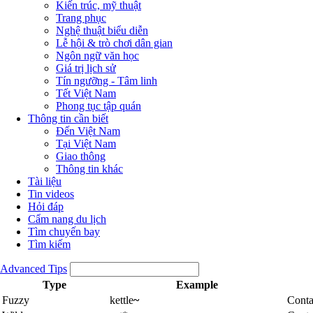
Kiến trúc, mỹ thuật
Trang phục
Nghệ thuật biểu diễn
Lễ hội & trò chơi dân gian
Ngôn ngữ văn học
Giá trị lịch sử
Tín ngưỡng - Tâm linh
Tết Việt Nam
Phong tục tập quán
Thông tin cần biết
Đến Việt Nam
Tại Việt Nam
Giao thông
Thông tin khác
Tài liệu
Tin videos
Hỏi đáp
Cẩm nang du lịch
Tìm chuyến bay
Tìm kiếm
Advanced Tips
Type
Example
Fuzzy
kettle
~
Conta