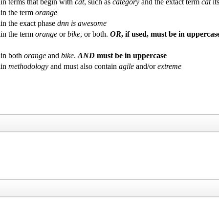
in terms that begin with
cat
, such as
category
and the extact term
cat
its
in the term
orange
in the exact phase
dnn is awesome
in the term
orange
or
bike
, or both.
OR
, if used, must be in uppercas
in both
orange
and
bike
.
AND
must be in uppercase
ain
methodology
and must also contain
agile
and/or
extreme