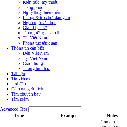
Kiến trúc, mỹ thuật
Trang phục
Nghệ thuật biểu diễn
Lễ hội & trò chơi dân gian
Ngôn ngữ văn học
Giá trị lịch sử
Tín ngưỡng - Tâm linh
Tết Việt Nam
Phong tục tập quán
Thông tin cần biết
Đến Việt Nam
Tại Việt Nam
Giao thông
Thông tin khác
Tài liệu
Tin videos
Hỏi đáp
Cẩm nang du lịch
Tìm chuyến bay
Tìm kiếm
Advanced Tips
Type
Example
Notes
Contain
terms that