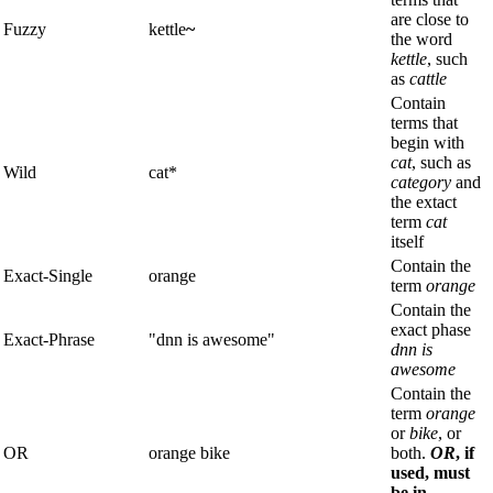
are close to
Fuzzy
kettle
~
the word
kettle
, such
as
cattle
Contain
terms that
begin with
cat
, such as
Wild
cat*
category
and
the extact
term
cat
itself
Contain the
Exact-Single
orange
term
orange
Contain the
exact phase
Exact-Phrase
"dnn is awesome"
dnn is
awesome
Contain the
term
orange
or
bike
, or
OR
orange bike
both.
OR
, if
used, must
be in