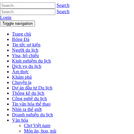
Search
Search
Login
Toggle navigation
Trang chủ
Bóng Đá
Tin tức sự kiện
Người du lịch
Visa, hộ chiếu
Kinh nghiệm du lịch
Dịch vụ du lịch
Ẩm thực
Khám phá
Chuyện lạ
Dự án đầu tư Du lịch
Thống kê du lịch
Công nghệ du lịch
Tin văn hóa thể thao
Nhìn ra thế giới
Doanh nghiệp du lịch
Văn hóa
Chợ Việt nam
Món ăn, hoa, trái