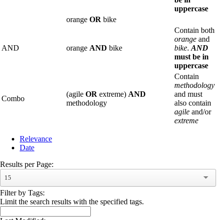
uppercase
orange
OR
bike
Contain both
orange
and
AND
orange
AND
bike
bike
.
AND
must be in
uppercase
Contain
methodology
(agile
OR
extreme)
AND
and must
Combo
methodology
also contain
agile
and/or
extreme
Relevance
Date
Results per Page:
15
Filter by Tags:
Limit the search results with the specified tags.