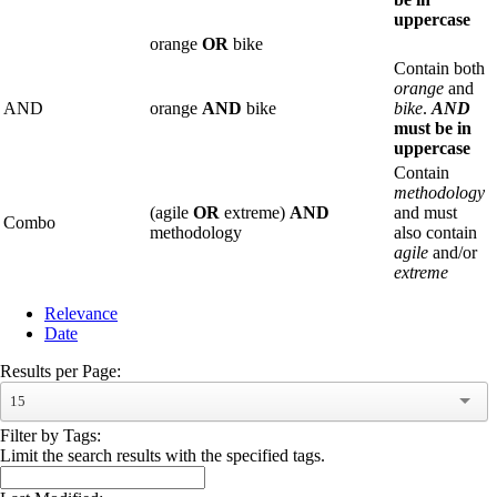
uppercase
orange
OR
bike
Contain both
orange
and
AND
orange
AND
bike
bike
.
AND
must be in
uppercase
Contain
methodology
(agile
OR
extreme)
AND
and must
Combo
methodology
also contain
agile
and/or
extreme
Relevance
Date
Results per Page:
15
Filter by Tags:
Limit the search results with the specified tags.