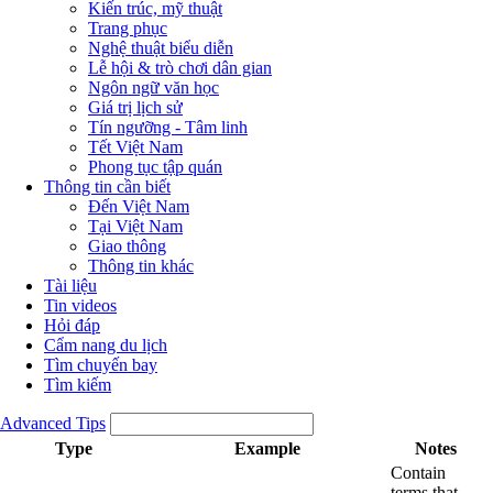
Kiến trúc, mỹ thuật
Trang phục
Nghệ thuật biểu diễn
Lễ hội & trò chơi dân gian
Ngôn ngữ văn học
Giá trị lịch sử
Tín ngưỡng - Tâm linh
Tết Việt Nam
Phong tục tập quán
Thông tin cần biết
Đến Việt Nam
Tại Việt Nam
Giao thông
Thông tin khác
Tài liệu
Tin videos
Hỏi đáp
Cẩm nang du lịch
Tìm chuyến bay
Tìm kiếm
Advanced Tips
Type
Example
Notes
Contain
terms that