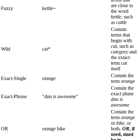
are close to
Fuzzy
kettle
~
the word
kettle
, such
as
cattle
Contain
terms that
begin with
cat
, such as
Wild
cat*
category
and
the extact
term
cat
itself
Contain the
Exact-Single
orange
term
orange
Contain the
exact phase
Exact-Phrase
"dnn is awesome"
dnn is
awesome
Contain the
term
orange
or
bike
, or
OR
orange bike
both.
OR
, if
used, must
be in