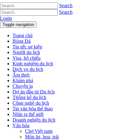
Search
Search
Login
Toggle navigation
Trang chủ
Bóng Đá
Tin tức sự kiện
Người du lịch
Visa, hộ chiếu
Kinh nghiệm du lịch
Dịch vụ du lịch
Ẩm thực
Khám phá
Chuyện lạ
Dự án đầu tư Du lịch
Thống kê du lịch
Công nghệ du lịch
Tin văn hóa thể thao
Nhìn ra thế giới
Doanh nghiệp du lịch
Văn hóa
Chợ Việt nam
Món ăn, hoa, trái