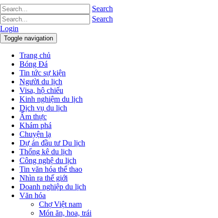
Search
Search
Login
Toggle navigation
Trang chủ
Bóng Đá
Tin tức sự kiện
Người du lịch
Visa, hộ chiếu
Kinh nghiệm du lịch
Dịch vụ du lịch
Ẩm thực
Khám phá
Chuyện lạ
Dự án đầu tư Du lịch
Thống kê du lịch
Công nghệ du lịch
Tin văn hóa thể thao
Nhìn ra thế giới
Doanh nghiệp du lịch
Văn hóa
Chợ Việt nam
Món ăn, hoa, trái