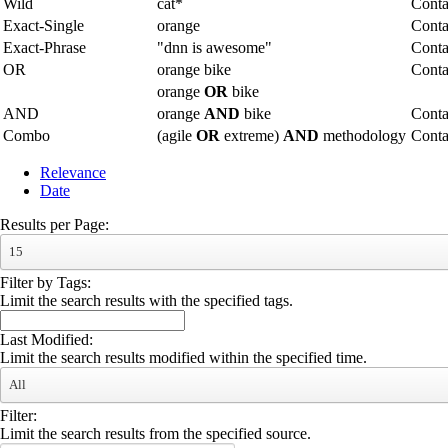
Wild
cat*
Conta
Exact-Single
orange
Conta
Exact-Phrase
"dnn is awesome"
Conta
OR
orange bike
Conta
orange
OR
bike
AND
orange
AND
bike
Conta
Combo
(agile
OR
extreme)
AND
methodology
Cont
Relevance
Date
Results per Page:
15
Filter by Tags:
Limit the search results with the specified tags.
Last Modified:
Limit the search results modified within the specified time.
All
Filter:
Limit the search results from the specified source.