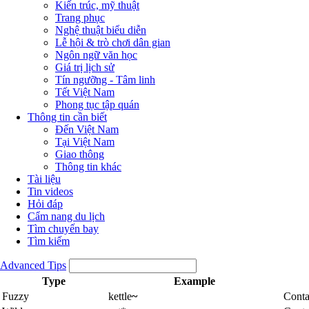
Kiến trúc, mỹ thuật
Trang phục
Nghệ thuật biểu diễn
Lễ hội & trò chơi dân gian
Ngôn ngữ văn học
Giá trị lịch sử
Tín ngưỡng - Tâm linh
Tết Việt Nam
Phong tục tập quán
Thông tin cần biết
Đến Việt Nam
Tại Việt Nam
Giao thông
Thông tin khác
Tài liệu
Tin videos
Hỏi đáp
Cẩm nang du lịch
Tìm chuyến bay
Tìm kiếm
Advanced Tips
Type
Example
Fuzzy
kettle
~
Conta