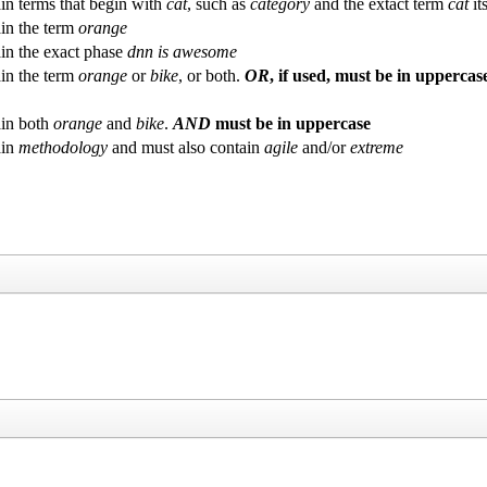
in terms that begin with
cat
, such as
category
and the extact term
cat
its
in the term
orange
in the exact phase
dnn is awesome
in the term
orange
or
bike
, or both.
OR
, if used, must be in uppercas
in both
orange
and
bike
.
AND
must be in uppercase
ain
methodology
and must also contain
agile
and/or
extreme