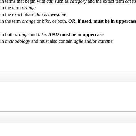
in terms that begin with
cat
, such as
category
and the extact term
cat
its
in the term
orange
in the exact phase
dnn is awesome
in the term
orange
or
bike
, or both.
OR
, if used, must be in uppercas
in both
orange
and
bike
.
AND
must be in uppercase
ain
methodology
and must also contain
agile
and/or
extreme