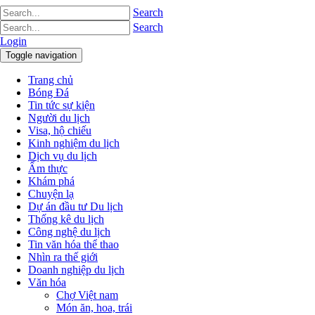
Search
Search
Login
Toggle navigation
Trang chủ
Bóng Đá
Tin tức sự kiện
Người du lịch
Visa, hộ chiếu
Kinh nghiệm du lịch
Dịch vụ du lịch
Ẩm thực
Khám phá
Chuyện lạ
Dự án đầu tư Du lịch
Thống kê du lịch
Công nghệ du lịch
Tin văn hóa thể thao
Nhìn ra thế giới
Doanh nghiệp du lịch
Văn hóa
Chợ Việt nam
Món ăn, hoa, trái