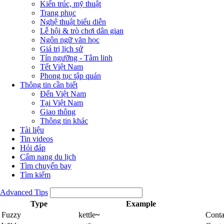
Kiến trúc, mỹ thuật
Trang phục
Nghệ thuật biểu diễn
Lễ hội & trò chơi dân gian
Ngôn ngữ văn học
Giá trị lịch sử
Tín ngưỡng - Tâm linh
Tết Việt Nam
Phong tục tập quán
Thông tin cần biết
Đến Việt Nam
Tại Việt Nam
Giao thông
Thông tin khác
Tài liệu
Tin videos
Hỏi đáp
Cẩm nang du lịch
Tìm chuyến bay
Tìm kiếm
Advanced Tips
Type
Example
Fuzzy
kettle
~
Conta