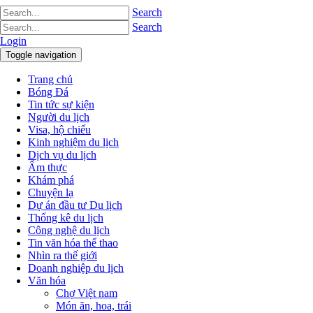
Search
Search
Login
Toggle navigation
Trang chủ
Bóng Đá
Tin tức sự kiện
Người du lịch
Visa, hộ chiếu
Kinh nghiệm du lịch
Dịch vụ du lịch
Ẩm thực
Khám phá
Chuyện lạ
Dự án đầu tư Du lịch
Thống kê du lịch
Công nghệ du lịch
Tin văn hóa thể thao
Nhìn ra thế giới
Doanh nghiệp du lịch
Văn hóa
Chợ Việt nam
Món ăn, hoa, trái