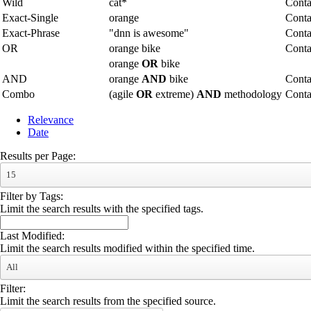
Wild
cat*
Conta
Exact-Single
orange
Conta
Exact-Phrase
"dnn is awesome"
Conta
OR
orange bike
Conta
orange
OR
bike
AND
orange
AND
bike
Conta
Combo
(agile
OR
extreme)
AND
methodology
Cont
Relevance
Date
Results per Page:
15
Filter by Tags:
Limit the search results with the specified tags.
Last Modified:
Limit the search results modified within the specified time.
All
Filter:
Limit the search results from the specified source.