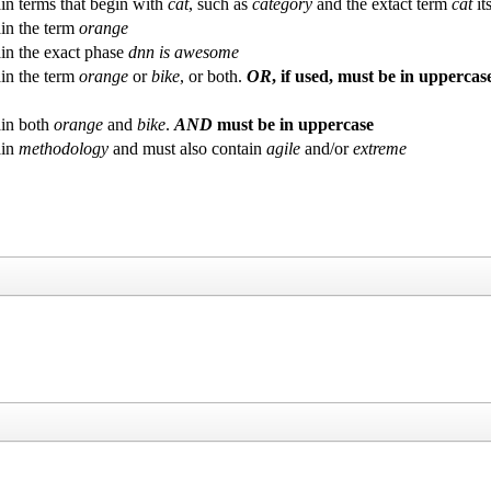
in terms that begin with
cat
, such as
category
and the extact term
cat
its
in the term
orange
in the exact phase
dnn is awesome
in the term
orange
or
bike
, or both.
OR
, if used, must be in uppercas
in both
orange
and
bike
.
AND
must be in uppercase
ain
methodology
and must also contain
agile
and/or
extreme