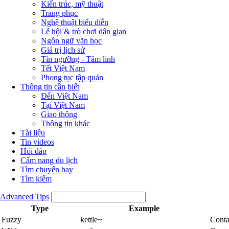
Kiến trúc, mỹ thuật
Trang phục
Nghệ thuật biểu diễn
Lễ hội & trò chơi dân gian
Ngôn ngữ văn học
Giá trị lịch sử
Tín ngưỡng - Tâm linh
Tết Việt Nam
Phong tục tập quán
Thông tin cần biết
Đến Việt Nam
Tại Việt Nam
Giao thông
Thông tin khác
Tài liệu
Tin videos
Hỏi đáp
Cẩm nang du lịch
Tìm chuyến bay
Tìm kiếm
Advanced Tips
Type
Example
Fuzzy
kettle
~
Conta