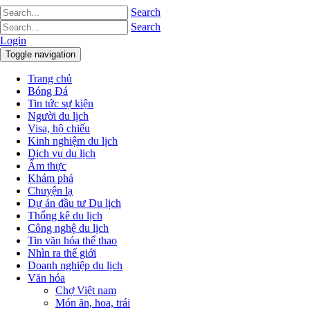
Search
Search
Login
Toggle navigation
Trang chủ
Bóng Đá
Tin tức sự kiện
Người du lịch
Visa, hộ chiếu
Kinh nghiệm du lịch
Dịch vụ du lịch
Ẩm thực
Khám phá
Chuyện lạ
Dự án đầu tư Du lịch
Thống kê du lịch
Công nghệ du lịch
Tin văn hóa thể thao
Nhìn ra thế giới
Doanh nghiệp du lịch
Văn hóa
Chợ Việt nam
Món ăn, hoa, trái