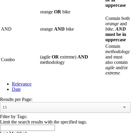
uppercase
orange
OR
bike
Contain both
orange
and
AND
orange
AND
bike
bike
.
AND
must be in
uppercase
Contain
methodology
(agile
OR
extreme)
AND
and must
Combo
methodology
also contain
agile
and/or
extreme
Relevance
Date
Results per Page:
15
Filter by Tags:
Limit the search results with the specified tags.