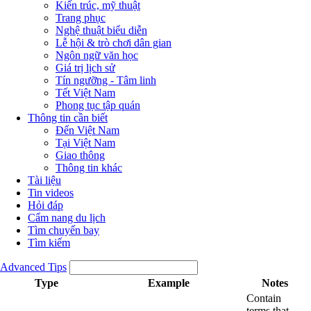
Kiến trúc, mỹ thuật
Trang phục
Nghệ thuật biểu diễn
Lễ hội & trò chơi dân gian
Ngôn ngữ văn học
Giá trị lịch sử
Tín ngưỡng - Tâm linh
Tết Việt Nam
Phong tục tập quán
Thông tin cần biết
Đến Việt Nam
Tại Việt Nam
Giao thông
Thông tin khác
Tài liệu
Tin videos
Hỏi đáp
Cẩm nang du lịch
Tìm chuyến bay
Tìm kiếm
Advanced Tips
Type
Example
Notes
Contain
terms that