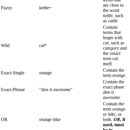
are close to
Fuzzy
kettle
~
the word
kettle
, such
as
cattle
Contain
terms that
begin with
cat
, such as
Wild
cat*
category
and
the extact
term
cat
itself
Contain the
Exact-Single
orange
term
orange
Contain the
exact phase
Exact-Phrase
"dnn is awesome"
dnn is
awesome
Contain the
term
orange
or
bike
, or
OR
orange bike
both.
OR
, if
used, must
be in