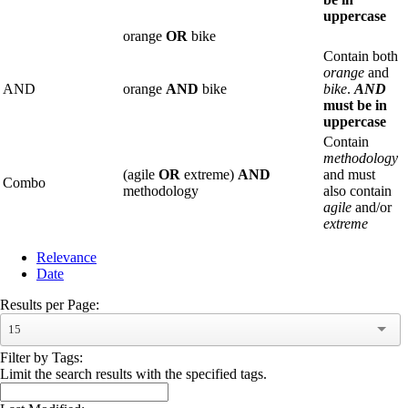
uppercase
orange
OR
bike
Contain both
orange
and
AND
orange
AND
bike
bike
.
AND
must be in
uppercase
Contain
methodology
(agile
OR
extreme)
AND
and must
Combo
methodology
also contain
agile
and/or
extreme
Relevance
Date
Results per Page:
15
Filter by Tags:
Limit the search results with the specified tags.