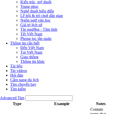
Kiến trúc, mỹ thuật
Trang phục
Nghệ thuật biểu diễn
Lễ hội & trò chơi dân gian
Ngôn ngữ văn học
Giá trị lịch sử
Tín ngưỡng - Tâm linh
Tết Việt Nam
Phong tục tập quán
Thông tin cần biết
Đến Việt Nam
Tại Việt Nam
Giao thông
Thông tin khác
Tài liệu
Tin videos
Hỏi đáp
Cẩm nang du lịch
Tìm chuyến bay
Tìm kiếm
Advanced Tips
Type
Example
Notes
Contain
terms that