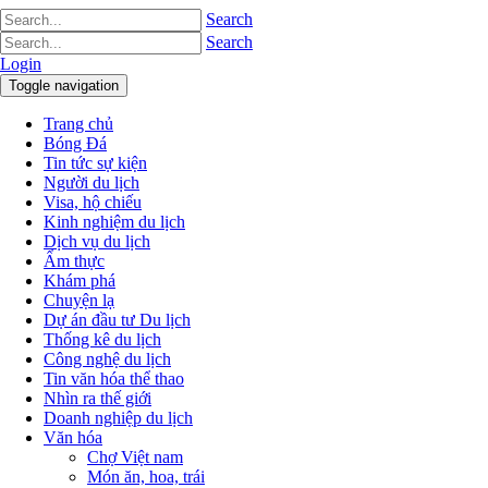
Search
Search
Login
Toggle navigation
Trang chủ
Bóng Đá
Tin tức sự kiện
Người du lịch
Visa, hộ chiếu
Kinh nghiệm du lịch
Dịch vụ du lịch
Ẩm thực
Khám phá
Chuyện lạ
Dự án đầu tư Du lịch
Thống kê du lịch
Công nghệ du lịch
Tin văn hóa thể thao
Nhìn ra thế giới
Doanh nghiệp du lịch
Văn hóa
Chợ Việt nam
Món ăn, hoa, trái