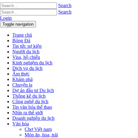
Search
Search
Login
Toggle navigation
Trang chủ
Bóng Đá
Tin tức sự kiện
Người du lịch
Visa, hộ chiếu
Kinh nghiệm du lịch
Dịch vụ du lịch
Ẩm thực
Khám phá
Chuyện lạ
Dự án đầu tư Du lịch
Thống kê du lịch
Công nghệ du lịch
Tin văn hóa thể thao
Nhìn ra thế giới
Doanh nghiệp du lịch
Văn hóa
Chợ Việt nam
Món ăn, hoa, trái