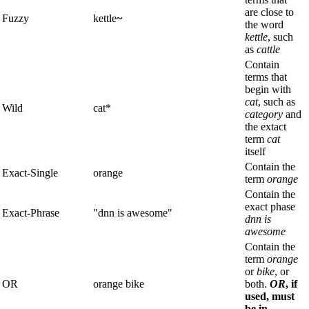
are close to
Fuzzy
kettle
~
the word
kettle
, such
as
cattle
Contain
terms that
begin with
cat
, such as
Wild
cat*
category
and
the extact
term
cat
itself
Contain the
Exact-Single
orange
term
orange
Contain the
exact phase
Exact-Phrase
"dnn is awesome"
dnn is
awesome
Contain the
term
orange
or
bike
, or
OR
orange bike
both.
OR
, if
used, must
be in