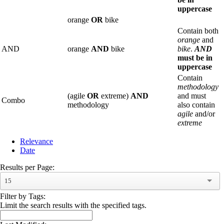
uppercase
orange
OR
bike
Contain both
orange
and
AND
orange
AND
bike
bike
.
AND
must be in
uppercase
Contain
methodology
(agile
OR
extreme)
AND
and must
Combo
methodology
also contain
agile
and/or
extreme
Relevance
Date
Results per Page:
15
Filter by Tags:
Limit the search results with the specified tags.