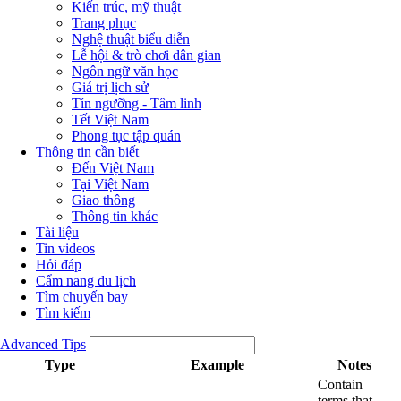
Kiến trúc, mỹ thuật
Trang phục
Nghệ thuật biểu diễn
Lễ hội & trò chơi dân gian
Ngôn ngữ văn học
Giá trị lịch sử
Tín ngưỡng - Tâm linh
Tết Việt Nam
Phong tục tập quán
Thông tin cần biết
Đến Việt Nam
Tại Việt Nam
Giao thông
Thông tin khác
Tài liệu
Tin videos
Hỏi đáp
Cẩm nang du lịch
Tìm chuyến bay
Tìm kiếm
Advanced Tips
Type
Example
Notes
Contain
terms that