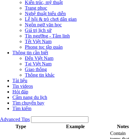
Kiến trúc, mỹ thuật
Trang phục
Nghệ thuật biểu diễn
Lễ hội & trò chơi dân gian
Ngôn ngữ văn học
Giá trị lịch sử
Tín ngưỡng - Tâm linh
Tết Việt Nam
Phong tục tập quán
Thông tin cần biết
Đến Việt Nam
Tại Việt Nam
Giao thông
Thông tin khác
Tài liệu
Tin videos
Hỏi đáp
Cẩm nang du lịch
Tìm chuyến bay
Tìm kiếm
Advanced Tips
Type
Example
Notes
Contain
terms that