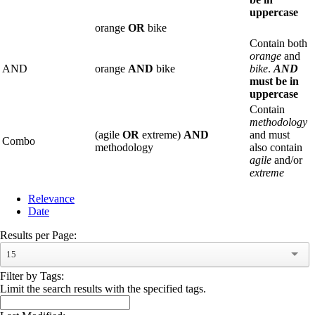
uppercase
orange
OR
bike
Contain both
orange
and
AND
orange
AND
bike
bike
.
AND
must be in
uppercase
Contain
methodology
(agile
OR
extreme)
AND
and must
Combo
methodology
also contain
agile
and/or
extreme
Relevance
Date
Results per Page:
15
Filter by Tags:
Limit the search results with the specified tags.