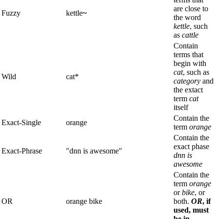
are close to
Fuzzy
kettle
~
the word
kettle
, such
as
cattle
Contain
terms that
begin with
cat
, such as
Wild
cat*
category
and
the extact
term
cat
itself
Contain the
Exact-Single
orange
term
orange
Contain the
exact phase
Exact-Phrase
"dnn is awesome"
dnn is
awesome
Contain the
term
orange
or
bike
, or
OR
orange bike
both.
OR
, if
used, must
be in