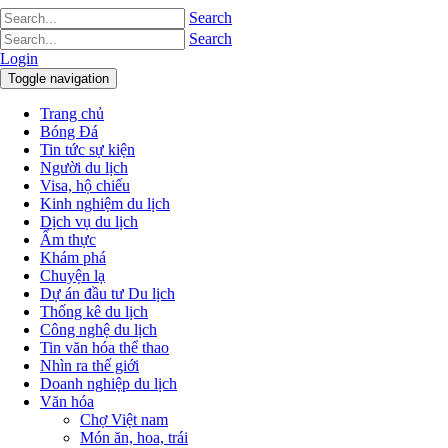
Search
Search
Login
Toggle navigation
Trang chủ
Bóng Đá
Tin tức sự kiện
Người du lịch
Visa, hộ chiếu
Kinh nghiệm du lịch
Dịch vụ du lịch
Ẩm thực
Khám phá
Chuyện lạ
Dự án đầu tư Du lịch
Thống kê du lịch
Công nghệ du lịch
Tin văn hóa thể thao
Nhìn ra thế giới
Doanh nghiệp du lịch
Văn hóa
Chợ Việt nam
Món ăn, hoa, trái