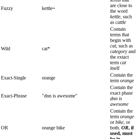
are close to
Fuzzy
kettle
~
the word
kettle
, such
as
cattle
Contain
terms that
begin with
cat
, such as
Wild
cat*
category
and
the extact
term
cat
itself
Contain the
Exact-Single
orange
term
orange
Contain the
exact phase
Exact-Phrase
"dnn is awesome"
dnn is
awesome
Contain the
term
orange
or
bike
, or
OR
orange bike
both.
OR
, if
used, must
be in