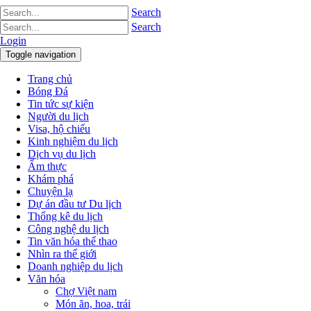
Search
Search
Login
Toggle navigation
Trang chủ
Bóng Đá
Tin tức sự kiện
Người du lịch
Visa, hộ chiếu
Kinh nghiệm du lịch
Dịch vụ du lịch
Ẩm thực
Khám phá
Chuyện lạ
Dự án đầu tư Du lịch
Thống kê du lịch
Công nghệ du lịch
Tin văn hóa thể thao
Nhìn ra thế giới
Doanh nghiệp du lịch
Văn hóa
Chợ Việt nam
Món ăn, hoa, trái