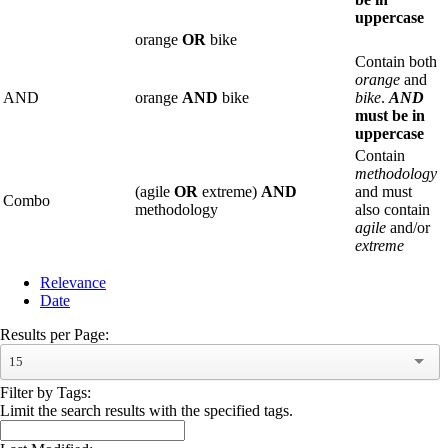
uppercase
orange
OR
bike
Contain both
orange
and
AND
orange
AND
bike
bike
.
AND
must be in
uppercase
Contain
methodology
(agile
OR
extreme)
AND
and must
Combo
methodology
also contain
agile
and/or
extreme
Relevance
Date
Results per Page:
15
Filter by Tags:
Limit the search results with the specified tags.