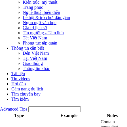
Kiến trúc, mỹ thuật
Trang phục
Nghệ thuật biểu diễn
Lễ hội & trò chơi dân gian
Ngôn ngữ văn học
Giá trị lịch sử
Tín ngưỡng - Tâm linh
Tết Việt Nam
Phong tục tập quán
Thông tin cần biết
Đến Việt Nam
Tại Việt Nam
Giao thông
Thông tin khác
Tài liệu
Tin videos
Hỏi đáp
Cẩm nang du lịch
Tìm chuyến bay
Tìm kiếm
Advanced Tips
Type
Example
Notes
Contain
terms that