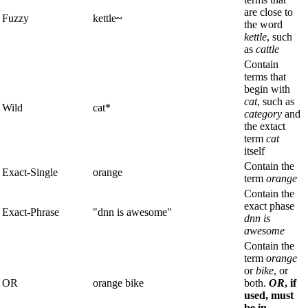
are close to
Fuzzy
kettle
~
the word
kettle
, such
as
cattle
Contain
terms that
begin with
cat
, such as
Wild
cat*
category
and
the extact
term
cat
itself
Contain the
Exact-Single
orange
term
orange
Contain the
exact phase
Exact-Phrase
"dnn is awesome"
dnn is
awesome
Contain the
term
orange
or
bike
, or
OR
orange bike
both.
OR
, if
used, must
be in