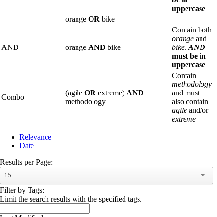
uppercase
orange
OR
bike
Contain both
orange
and
AND
orange
AND
bike
bike
.
AND
must be in
uppercase
Contain
methodology
(agile
OR
extreme)
AND
and must
Combo
methodology
also contain
agile
and/or
extreme
Relevance
Date
Results per Page:
15
Filter by Tags:
Limit the search results with the specified tags.