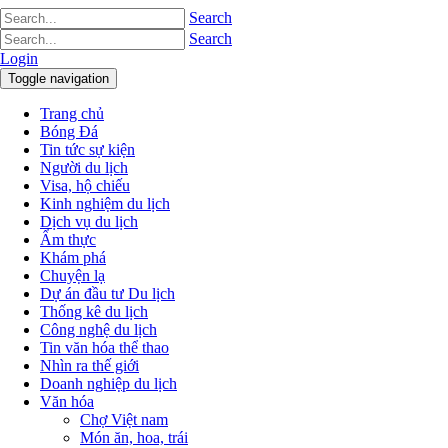
Search
Search
Login
Toggle navigation
Trang chủ
Bóng Đá
Tin tức sự kiện
Người du lịch
Visa, hộ chiếu
Kinh nghiệm du lịch
Dịch vụ du lịch
Ẩm thực
Khám phá
Chuyện lạ
Dự án đầu tư Du lịch
Thống kê du lịch
Công nghệ du lịch
Tin văn hóa thể thao
Nhìn ra thế giới
Doanh nghiệp du lịch
Văn hóa
Chợ Việt nam
Món ăn, hoa, trái