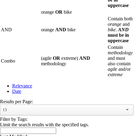
uppercase
orange
OR
bike
Contain both
orange
and
AND
orange
AND
bike
bike
.
AND
must be in
uppercase
Contain
methodology
(agile
OR
extreme)
AND
and must
Combo
methodology
also contain
agile
and/or
extreme
Relevance
Date
Results per Page:
15
Filter by Tags:
Limit the search results with the specified tags.