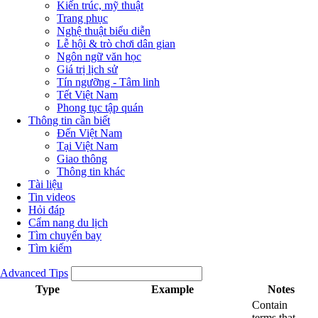
Kiến trúc, mỹ thuật
Trang phục
Nghệ thuật biểu diễn
Lễ hội & trò chơi dân gian
Ngôn ngữ văn học
Giá trị lịch sử
Tín ngưỡng - Tâm linh
Tết Việt Nam
Phong tục tập quán
Thông tin cần biết
Đến Việt Nam
Tại Việt Nam
Giao thông
Thông tin khác
Tài liệu
Tin videos
Hỏi đáp
Cẩm nang du lịch
Tìm chuyến bay
Tìm kiếm
Advanced Tips
Type
Example
Notes
Contain
terms that