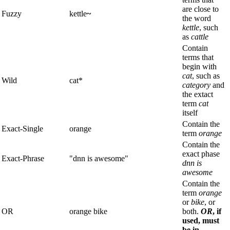
are close to
Fuzzy
kettle
~
the word
kettle
, such
as
cattle
Contain
terms that
begin with
cat
, such as
Wild
cat*
category
and
the extact
term
cat
itself
Contain the
Exact-Single
orange
term
orange
Contain the
exact phase
Exact-Phrase
"dnn is awesome"
dnn is
awesome
Contain the
term
orange
or
bike
, or
OR
orange bike
both.
OR
, if
used, must
be in