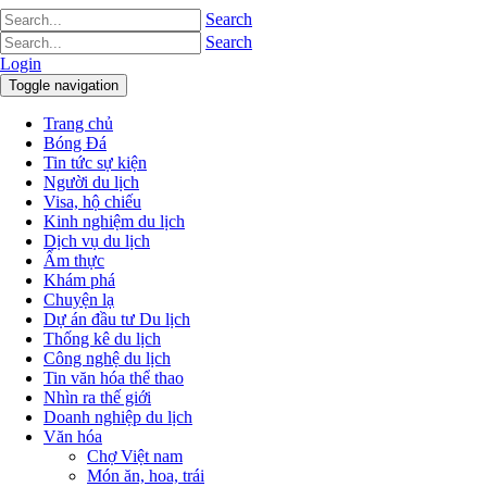
Search
Search
Login
Toggle navigation
Trang chủ
Bóng Đá
Tin tức sự kiện
Người du lịch
Visa, hộ chiếu
Kinh nghiệm du lịch
Dịch vụ du lịch
Ẩm thực
Khám phá
Chuyện lạ
Dự án đầu tư Du lịch
Thống kê du lịch
Công nghệ du lịch
Tin văn hóa thể thao
Nhìn ra thế giới
Doanh nghiệp du lịch
Văn hóa
Chợ Việt nam
Món ăn, hoa, trái