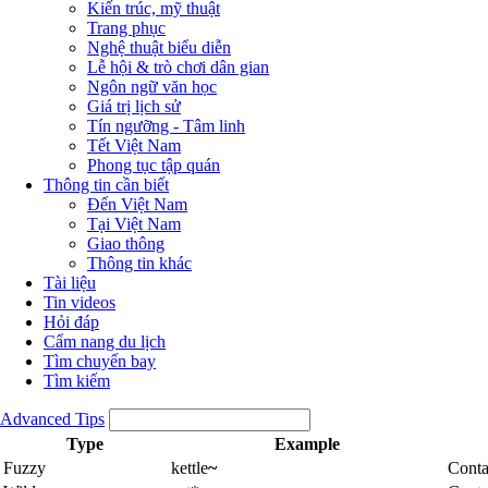
Kiến trúc, mỹ thuật
Trang phục
Nghệ thuật biểu diễn
Lễ hội & trò chơi dân gian
Ngôn ngữ văn học
Giá trị lịch sử
Tín ngưỡng - Tâm linh
Tết Việt Nam
Phong tục tập quán
Thông tin cần biết
Đến Việt Nam
Tại Việt Nam
Giao thông
Thông tin khác
Tài liệu
Tin videos
Hỏi đáp
Cẩm nang du lịch
Tìm chuyến bay
Tìm kiếm
Advanced Tips
Type
Example
Fuzzy
kettle
~
Conta