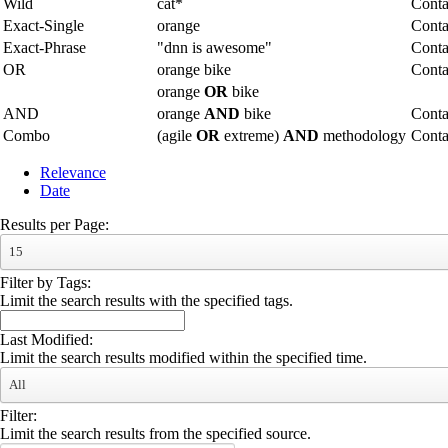
Wild
cat*
Conta
Exact-Single
orange
Conta
Exact-Phrase
"dnn is awesome"
Conta
OR
orange bike
Conta
orange
OR
bike
AND
orange
AND
bike
Conta
Combo
(agile
OR
extreme)
AND
methodology
Cont
Relevance
Date
Results per Page:
15
Filter by Tags:
Limit the search results with the specified tags.
Last Modified:
Limit the search results modified within the specified time.
All
Filter:
Limit the search results from the specified source.