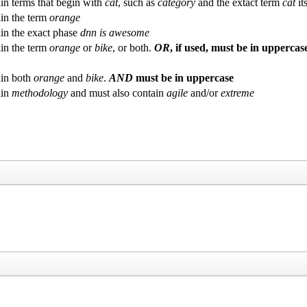
in terms that begin with
cat
, such as
category
and the extact term
cat
its
in the term
orange
in the exact phase
dnn is awesome
in the term
orange
or
bike
, or both.
OR
, if used, must be in uppercas
in both
orange
and
bike
.
AND
must be in uppercase
ain
methodology
and must also contain
agile
and/or
extreme