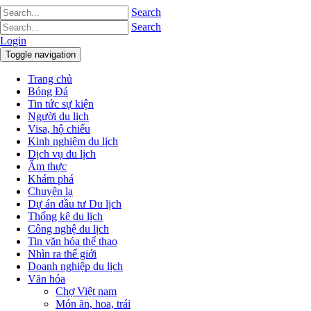
Search
Search
Login
Toggle navigation
Trang chủ
Bóng Đá
Tin tức sự kiện
Người du lịch
Visa, hộ chiếu
Kinh nghiệm du lịch
Dịch vụ du lịch
Ẩm thực
Khám phá
Chuyện lạ
Dự án đầu tư Du lịch
Thống kê du lịch
Công nghệ du lịch
Tin văn hóa thể thao
Nhìn ra thế giới
Doanh nghiệp du lịch
Văn hóa
Chợ Việt nam
Món ăn, hoa, trái