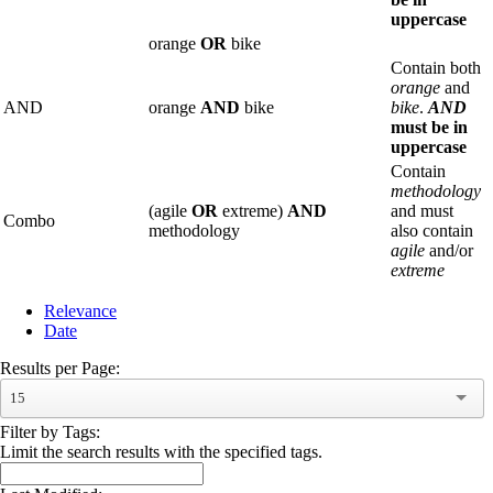
uppercase
orange
OR
bike
Contain both
orange
and
AND
orange
AND
bike
bike
.
AND
must be in
uppercase
Contain
methodology
(agile
OR
extreme)
AND
and must
Combo
methodology
also contain
agile
and/or
extreme
Relevance
Date
Results per Page:
15
Filter by Tags:
Limit the search results with the specified tags.