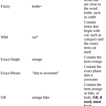
are close to
Fuzzy
kettle
~
the word
kettle
, such
as
cattle
Contain
terms that
begin with
cat
, such as
Wild
cat*
category
and
the extact
term
cat
itself
Contain the
Exact-Single
orange
term
orange
Contain the
exact phase
Exact-Phrase
"dnn is awesome"
dnn is
awesome
Contain the
term
orange
or
bike
, or
OR
orange bike
both.
OR
, if
used, must
be in