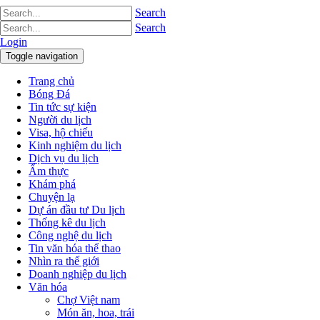
Search
Search
Login
Toggle navigation
Trang chủ
Bóng Đá
Tin tức sự kiện
Người du lịch
Visa, hộ chiếu
Kinh nghiệm du lịch
Dịch vụ du lịch
Ẩm thực
Khám phá
Chuyện lạ
Dự án đầu tư Du lịch
Thống kê du lịch
Công nghệ du lịch
Tin văn hóa thể thao
Nhìn ra thế giới
Doanh nghiệp du lịch
Văn hóa
Chợ Việt nam
Món ăn, hoa, trái