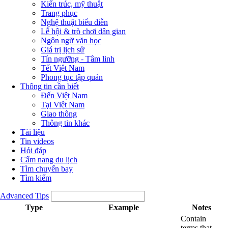
Kiến trúc, mỹ thuật
Trang phục
Nghệ thuật biểu diễn
Lễ hội & trò chơi dân gian
Ngôn ngữ văn học
Giá trị lịch sử
Tín ngưỡng - Tâm linh
Tết Việt Nam
Phong tục tập quán
Thông tin cần biết
Đến Việt Nam
Tại Việt Nam
Giao thông
Thông tin khác
Tài liệu
Tin videos
Hỏi đáp
Cẩm nang du lịch
Tìm chuyến bay
Tìm kiếm
Advanced Tips
Type
Example
Notes
Contain
terms that