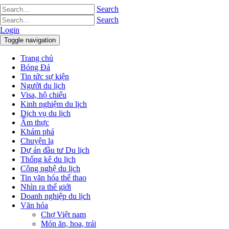
Search
Search
Login
Toggle navigation
Trang chủ
Bóng Đá
Tin tức sự kiện
Người du lịch
Visa, hộ chiếu
Kinh nghiệm du lịch
Dịch vụ du lịch
Ẩm thực
Khám phá
Chuyện lạ
Dự án đầu tư Du lịch
Thống kê du lịch
Công nghệ du lịch
Tin văn hóa thể thao
Nhìn ra thế giới
Doanh nghiệp du lịch
Văn hóa
Chợ Việt nam
Món ăn, hoa, trái