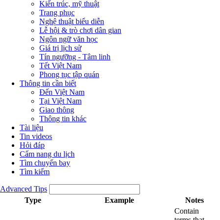
Kiến trúc, mỹ thuật
Trang phục
Nghệ thuật biểu diễn
Lễ hội & trò chơi dân gian
Ngôn ngữ văn học
Giá trị lịch sử
Tín ngưỡng - Tâm linh
Tết Việt Nam
Phong tục tập quán
Thông tin cần biết
Đến Việt Nam
Tại Việt Nam
Giao thông
Thông tin khác
Tài liệu
Tin videos
Hỏi đáp
Cẩm nang du lịch
Tìm chuyến bay
Tìm kiếm
Advanced Tips
Type
Example
Notes
Contain
terms that