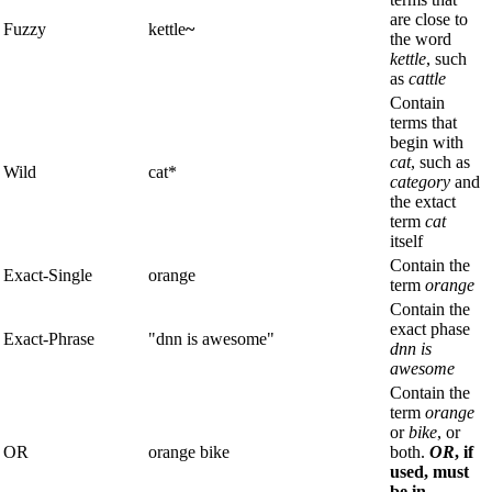
are close to
Fuzzy
kettle
~
the word
kettle
, such
as
cattle
Contain
terms that
begin with
cat
, such as
Wild
cat*
category
and
the extact
term
cat
itself
Contain the
Exact-Single
orange
term
orange
Contain the
exact phase
Exact-Phrase
"dnn is awesome"
dnn is
awesome
Contain the
term
orange
or
bike
, or
OR
orange bike
both.
OR
, if
used, must
be in