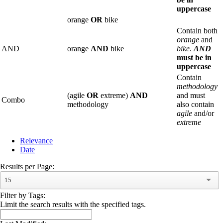
uppercase
orange
OR
bike
Contain both
orange
and
AND
orange
AND
bike
bike
.
AND
must be in
uppercase
Contain
methodology
(agile
OR
extreme)
AND
and must
Combo
methodology
also contain
agile
and/or
extreme
Relevance
Date
Results per Page:
15
Filter by Tags:
Limit the search results with the specified tags.