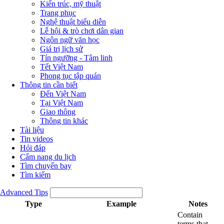
Kiến trúc, mỹ thuật
Trang phục
Nghệ thuật biểu diễn
Lễ hội & trò chơi dân gian
Ngôn ngữ văn học
Giá trị lịch sử
Tín ngưỡng - Tâm linh
Tết Việt Nam
Phong tục tập quán
Thông tin cần biết
Đến Việt Nam
Tại Việt Nam
Giao thông
Thông tin khác
Tài liệu
Tin videos
Hỏi đáp
Cẩm nang du lịch
Tìm chuyến bay
Tìm kiếm
Advanced Tips
Type
Example
Notes
Contain
terms that