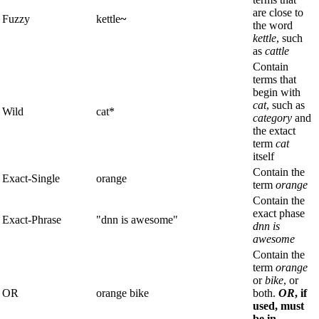
are close to
Fuzzy
kettle
~
the word
kettle
, such
as
cattle
Contain
terms that
begin with
cat
, such as
Wild
cat*
category
and
the extact
term
cat
itself
Contain the
Exact-Single
orange
term
orange
Contain the
exact phase
Exact-Phrase
"dnn is awesome"
dnn is
awesome
Contain the
term
orange
or
bike
, or
OR
orange bike
both.
OR
, if
used, must
be in