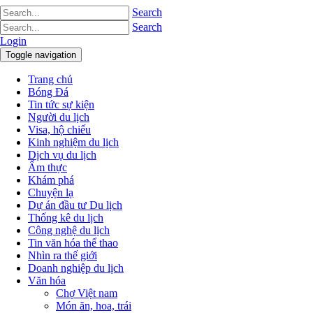
Search
Search
Login
Toggle navigation
Trang chủ
Bóng Đá
Tin tức sự kiện
Người du lịch
Visa, hộ chiếu
Kinh nghiệm du lịch
Dịch vụ du lịch
Ẩm thực
Khám phá
Chuyện lạ
Dự án đầu tư Du lịch
Thống kê du lịch
Công nghệ du lịch
Tin văn hóa thể thao
Nhìn ra thế giới
Doanh nghiệp du lịch
Văn hóa
Chợ Việt nam
Món ăn, hoa, trái