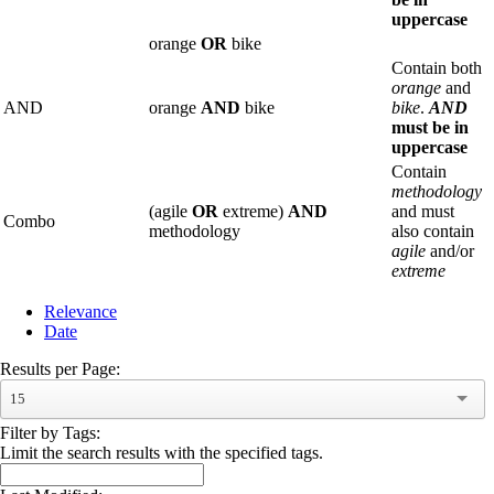
uppercase
orange
OR
bike
Contain both
orange
and
AND
orange
AND
bike
bike
.
AND
must be in
uppercase
Contain
methodology
(agile
OR
extreme)
AND
and must
Combo
methodology
also contain
agile
and/or
extreme
Relevance
Date
Results per Page:
15
Filter by Tags:
Limit the search results with the specified tags.