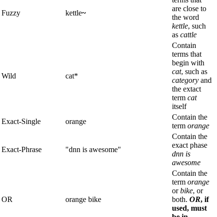
are close to
Fuzzy
kettle
~
the word
kettle
, such
as
cattle
Contain
terms that
begin with
cat
, such as
Wild
cat*
category
and
the extact
term
cat
itself
Contain the
Exact-Single
orange
term
orange
Contain the
exact phase
Exact-Phrase
"dnn is awesome"
dnn is
awesome
Contain the
term
orange
or
bike
, or
OR
orange bike
both.
OR
, if
used, must
be in