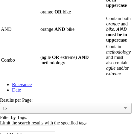
uppercase
orange
OR
bike
Contain both
orange
and
AND
orange
AND
bike
bike
.
AND
must be in
uppercase
Contain
methodology
(agile
OR
extreme)
AND
and must
Combo
methodology
also contain
agile
and/or
extreme
Relevance
Date
Results per Page:
15
Filter by Tags:
Limit the search results with the specified tags.