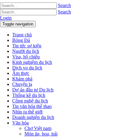
Search
Search
Login
Toggle navigation
Trang chủ
Bóng Đá
Tin tức sự kiện
Người du lịch
Visa, hộ chiếu
Kinh nghiệm du lịch
Dịch vụ du lịch
Ẩm thực
Khám phá
Chuyện lạ
Dự án đầu tư Du lịch
Thống kê du lịch
Công nghệ du lịch
Tin văn hóa thể thao
Nhìn ra thế giới
Doanh nghiệp du lịch
Văn hóa
Chợ Việt nam
Món ăn, hoa, trái