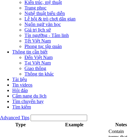
Kiến trúc, mỹ thuật
Trang phục
Nghệ thuật biểu diễn
Lễ hội & trò chơi dân gian
Ngôn ngữ văn học
Giá trị lịch sử
Tín ngưỡng - Tâm linh
Tết Việt Nam
Phong tục tập quán
Thông tin cần biết
Đến Việt Nam
Tại Việt Nam
Giao thông
Thông tin khác
Tài liệu
Tin videos
Hỏi đáp
Cẩm nang du lịch
Tìm chuyến bay
Tìm kiếm
Advanced Tips
Type
Example
Notes
Contain
terms that