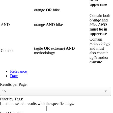
uppercase
orange
OR
bike
Contain both
orange
and
AND
orange
AND
bike
bike
.
AND
must be in
uppercase
Contain
methodology
(agile
OR
extreme)
AND
and must
Combo
methodology
also contain
agile
and/or
extreme
Relevance
Date
Results per Page:
15
Filter by Tags:
Limit the search results with the specified tags.