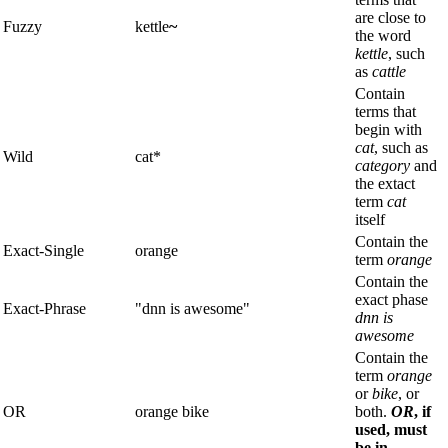
are close to
Fuzzy
kettle
~
the word
kettle
, such
as
cattle
Contain
terms that
begin with
cat
, such as
Wild
cat*
category
and
the extact
term
cat
itself
Contain the
Exact-Single
orange
term
orange
Contain the
exact phase
Exact-Phrase
"dnn is awesome"
dnn is
awesome
Contain the
term
orange
or
bike
, or
OR
orange bike
both.
OR
, if
used, must
be in