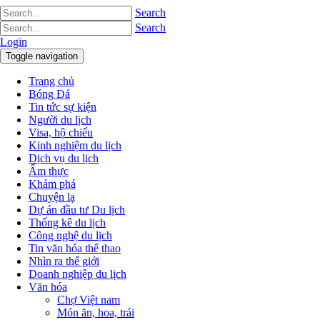
Search
Search
Login
Toggle navigation
Trang chủ
Bóng Đá
Tin tức sự kiện
Người du lịch
Visa, hộ chiếu
Kinh nghiệm du lịch
Dịch vụ du lịch
Ẩm thực
Khám phá
Chuyện lạ
Dự án đầu tư Du lịch
Thống kê du lịch
Công nghệ du lịch
Tin văn hóa thể thao
Nhìn ra thế giới
Doanh nghiệp du lịch
Văn hóa
Chợ Việt nam
Món ăn, hoa, trái