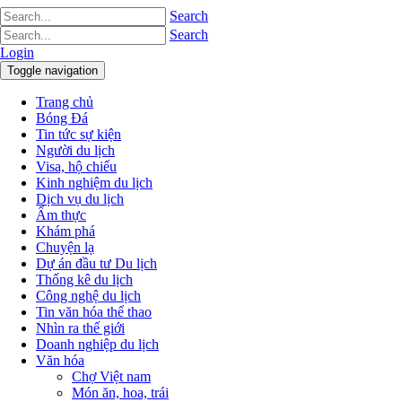
Search
Search
Login
Toggle navigation
Trang chủ
Bóng Đá
Tin tức sự kiện
Người du lịch
Visa, hộ chiếu
Kinh nghiệm du lịch
Dịch vụ du lịch
Ẩm thực
Khám phá
Chuyện lạ
Dự án đầu tư Du lịch
Thống kê du lịch
Công nghệ du lịch
Tin văn hóa thể thao
Nhìn ra thế giới
Doanh nghiệp du lịch
Văn hóa
Chợ Việt nam
Món ăn, hoa, trái