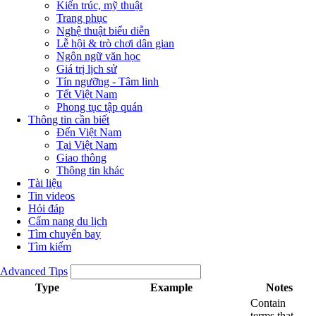
Kiến trúc, mỹ thuật
Trang phục
Nghệ thuật biểu diễn
Lễ hội & trò chơi dân gian
Ngôn ngữ văn học
Giá trị lịch sử
Tín ngưỡng - Tâm linh
Tết Việt Nam
Phong tục tập quán
Thông tin cần biết
Đến Việt Nam
Tại Việt Nam
Giao thông
Thông tin khác
Tài liệu
Tin videos
Hỏi đáp
Cẩm nang du lịch
Tìm chuyến bay
Tìm kiếm
Advanced Tips
Type
Example
Notes
Contain
terms that