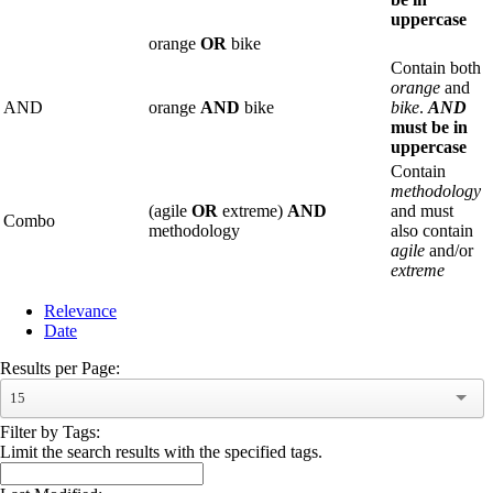
uppercase
orange
OR
bike
Contain both
orange
and
AND
orange
AND
bike
bike
.
AND
must be in
uppercase
Contain
methodology
(agile
OR
extreme)
AND
and must
Combo
methodology
also contain
agile
and/or
extreme
Relevance
Date
Results per Page:
15
Filter by Tags:
Limit the search results with the specified tags.