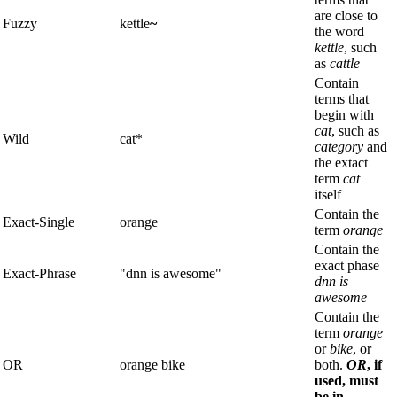
are close to
Fuzzy
kettle
~
the word
kettle
, such
as
cattle
Contain
terms that
begin with
cat
, such as
Wild
cat*
category
and
the extact
term
cat
itself
Contain the
Exact-Single
orange
term
orange
Contain the
exact phase
Exact-Phrase
"dnn is awesome"
dnn is
awesome
Contain the
term
orange
or
bike
, or
OR
orange bike
both.
OR
, if
used, must
be in