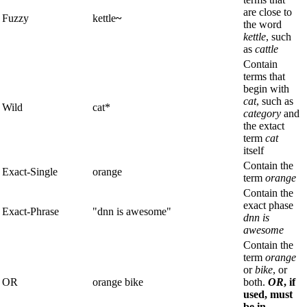
are close to
Fuzzy
kettle
~
the word
kettle
, such
as
cattle
Contain
terms that
begin with
cat
, such as
Wild
cat*
category
and
the extact
term
cat
itself
Contain the
Exact-Single
orange
term
orange
Contain the
exact phase
Exact-Phrase
"dnn is awesome"
dnn is
awesome
Contain the
term
orange
or
bike
, or
OR
orange bike
both.
OR
, if
used, must
be in