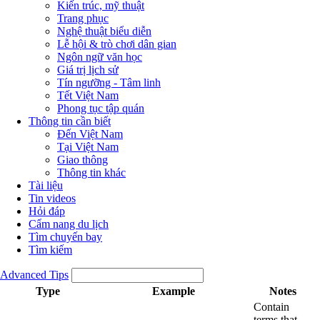
Kiến trúc, mỹ thuật
Trang phục
Nghệ thuật biểu diễn
Lễ hội & trò chơi dân gian
Ngôn ngữ văn học
Giá trị lịch sử
Tín ngưỡng - Tâm linh
Tết Việt Nam
Phong tục tập quán
Thông tin cần biết
Đến Việt Nam
Tại Việt Nam
Giao thông
Thông tin khác
Tài liệu
Tin videos
Hỏi đáp
Cẩm nang du lịch
Tìm chuyến bay
Tìm kiếm
Advanced Tips
Type
Example
Notes
Contain
terms that