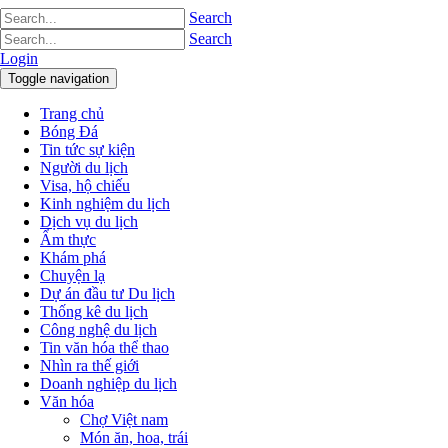
Search
Search
Login
Toggle navigation
Trang chủ
Bóng Đá
Tin tức sự kiện
Người du lịch
Visa, hộ chiếu
Kinh nghiệm du lịch
Dịch vụ du lịch
Ẩm thực
Khám phá
Chuyện lạ
Dự án đầu tư Du lịch
Thống kê du lịch
Công nghệ du lịch
Tin văn hóa thể thao
Nhìn ra thế giới
Doanh nghiệp du lịch
Văn hóa
Chợ Việt nam
Món ăn, hoa, trái