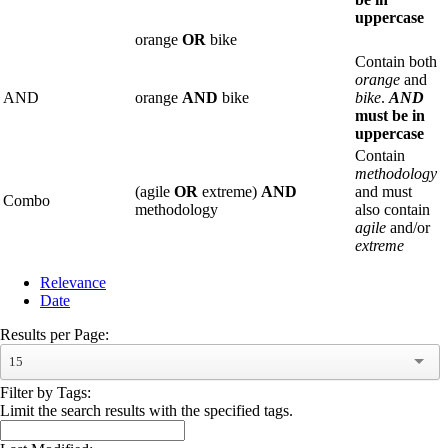
uppercase
orange
OR
bike
Contain both
orange
and
AND
orange
AND
bike
bike
.
AND
must be in
uppercase
Contain
methodology
(agile
OR
extreme)
AND
and must
Combo
methodology
also contain
agile
and/or
extreme
Relevance
Date
Results per Page:
15
Filter by Tags:
Limit the search results with the specified tags.