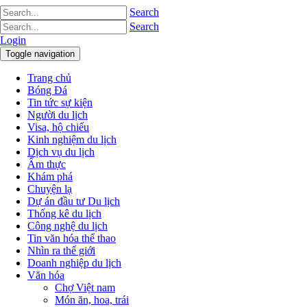
Search
Search
Login
Toggle navigation
Trang chủ
Bóng Đá
Tin tức sự kiện
Người du lịch
Visa, hộ chiếu
Kinh nghiệm du lịch
Dịch vụ du lịch
Ẩm thực
Khám phá
Chuyện lạ
Dự án đầu tư Du lịch
Thống kê du lịch
Công nghệ du lịch
Tin văn hóa thể thao
Nhìn ra thế giới
Doanh nghiệp du lịch
Văn hóa
Chợ Việt nam
Món ăn, hoa, trái