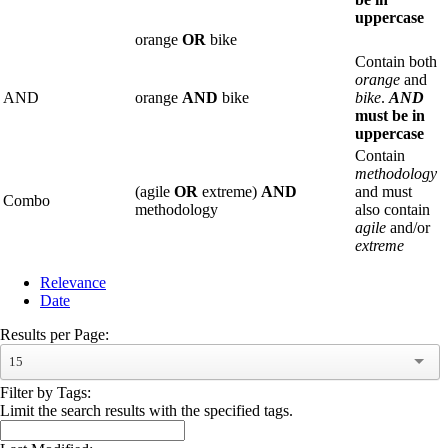
uppercase
orange
OR
bike
Contain both
orange
and
AND
orange
AND
bike
bike
.
AND
must be in
uppercase
Contain
methodology
(agile
OR
extreme)
AND
and must
Combo
methodology
also contain
agile
and/or
extreme
Relevance
Date
Results per Page:
15
Filter by Tags:
Limit the search results with the specified tags.