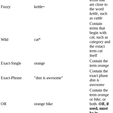
are close to
Fuzzy
kettle
~
the word
kettle
, such
as
cattle
Contain
terms that
begin with
cat
, such as
Wild
cat*
category
and
the extact
term
cat
itself
Contain the
Exact-Single
orange
term
orange
Contain the
exact phase
Exact-Phrase
"dnn is awesome"
dnn is
awesome
Contain the
term
orange
or
bike
, or
OR
orange bike
both.
OR
, if
used, must
be in