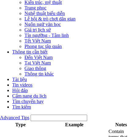
Kiến trúc, mỹ thuật
Trang phục
Nghệ thuật biểu diễn
Lễ hội & trò chơi dân gian
Ngôn ngữ văn học
Giá trị lịch sử
Tín ngưỡng - Tâm linh
Tết Việt Nam
Phong tục tập quán
Thông tin cần biết
Đến Việt Nam
Tại Việt Nam
Giao thông
Thông tin khác
Tài liệu
Tin videos
Hỏi đáp
Cẩm nang du lịch
Tìm chuyến bay
Tìm kiếm
Advanced Tips
Type
Example
Notes
Contain
terms that