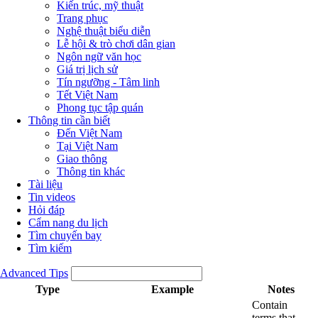
Kiến trúc, mỹ thuật
Trang phục
Nghệ thuật biểu diễn
Lễ hội & trò chơi dân gian
Ngôn ngữ văn học
Giá trị lịch sử
Tín ngưỡng - Tâm linh
Tết Việt Nam
Phong tục tập quán
Thông tin cần biết
Đến Việt Nam
Tại Việt Nam
Giao thông
Thông tin khác
Tài liệu
Tin videos
Hỏi đáp
Cẩm nang du lịch
Tìm chuyến bay
Tìm kiếm
Advanced Tips
Type
Example
Notes
Contain
terms that