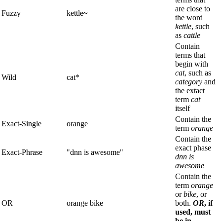
are close to
Fuzzy
kettle
~
the word
kettle
, such
as
cattle
Contain
terms that
begin with
cat
, such as
Wild
cat*
category
and
the extact
term
cat
itself
Contain the
Exact-Single
orange
term
orange
Contain the
exact phase
Exact-Phrase
"dnn is awesome"
dnn is
awesome
Contain the
term
orange
or
bike
, or
OR
orange bike
both.
OR
, if
used, must
be in