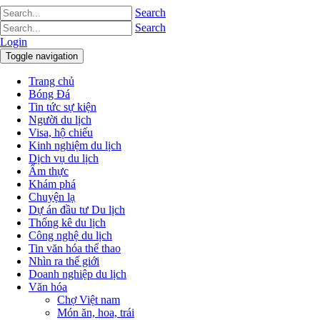
Search
Search
Login
Toggle navigation
Trang chủ
Bóng Đá
Tin tức sự kiện
Người du lịch
Visa, hộ chiếu
Kinh nghiệm du lịch
Dịch vụ du lịch
Ẩm thực
Khám phá
Chuyện lạ
Dự án đầu tư Du lịch
Thống kê du lịch
Công nghệ du lịch
Tin văn hóa thể thao
Nhìn ra thế giới
Doanh nghiệp du lịch
Văn hóa
Chợ Việt nam
Món ăn, hoa, trái