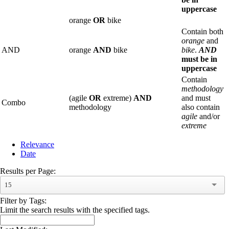
uppercase
orange
OR
bike
Contain both
orange
and
AND
orange
AND
bike
bike
.
AND
must be in
uppercase
Contain
methodology
(agile
OR
extreme)
AND
and must
Combo
methodology
also contain
agile
and/or
extreme
Relevance
Date
Results per Page:
15
Filter by Tags:
Limit the search results with the specified tags.